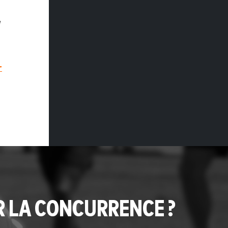
e
r
R LA CONCURRENCE ?