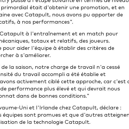
ntry passe à l'étape suivante en termes de niveau
 primordial était d'obtenir une promotion, et en
aine avec Catapult, nous avons pu apporter de
atifs, à nos performances".
se Catapult à l'entraînement et en match pour
caniques, totaux et relatifs, des joueurs.
e pour aider l'équipe à établir des critères de
rcher à s'améliorer.
e de la saison, notre charge de travail n'a cessé
ité du travail accompli a été établie et
avons activement ciblé cette approche, car c'est 
 de performance plus élevé et qui devrait nous
onnat dans de bonnes conditions."
yaume-Uni et l'Irlande chez Catapult, déclare :
s équipes sont promues et que d'autres atteigne
lisation de la technologie Catapult.