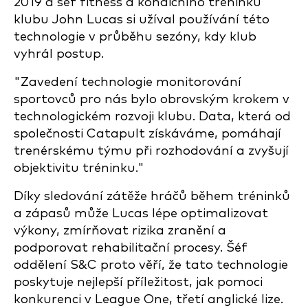
2019 a šéf fitness a kondičního tréninku
klubu John Lucas si užíval používání této
technologie v průběhu sezóny, kdy klub
vyhrál postup.
"Zavedení technologie monitorování
sportovců pro nás bylo obrovským krokem v
technologickém rozvoji klubu. Data, která od
společnosti Catapult získáváme, pomáhají
trenérskému týmu při rozhodování a zvyšují
objektivitu tréninku."
Díky sledování zátěže hráčů během tréninků
a zápasů může Lucas lépe optimalizovat
výkony, zmírňovat rizika zranění a
podporovat rehabilitační procesy. Šéf
oddělení S&C proto věří, že tato technologie
poskytuje nejlepší příležitost, jak pomoci
konkurenci v League One, třetí anglické lize.