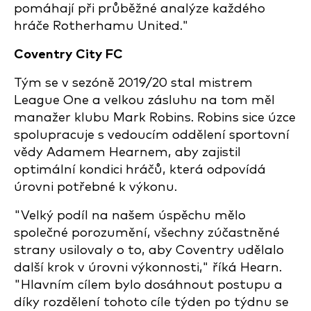
pomáhají při průběžné analýze každého
hráče Rotherhamu United."
Coventry City FC
Tým se v sezóně 2019/20 stal mistrem
League One a velkou zásluhu na tom měl
manažer klubu Mark Robins. Robins sice úzce
spolupracuje s vedoucím oddělení sportovní
vědy Adamem Hearnem, aby zajistil
optimální kondici hráčů, která odpovídá
úrovni potřebné k výkonu.
"Velký podíl na našem úspěchu mělo
společné porozumění, všechny zúčastněné
strany usilovaly o to, aby Coventry udělalo
další krok v úrovni výkonnosti," říká Hearn.
"Hlavním cílem bylo dosáhnout postupu a
díky rozdělení tohoto cíle týden po týdnu se