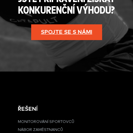
KONKURENČNÍ VÝHODU?
SPOJTE SE S NÁMI
ŘEŠENÍ
MONITOROVÁNÍ SPORTOVCŮ
NÁBOR ZAMĚSTNANCŮ