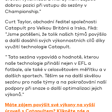
dobrou pozici při vstupu do sezóny v
Championship."
Curt Taylor, obchodní ředitel společnosti
Catapult pro Velkou Británii a Irsko, říká:
"Jsme potěšeni, že tolik našich týmů povýšilo
a další dosáhli svých výkonnostních cílů díky
využití technologie Catapult.
"Tato sezóna vypovídá o hodnotě, kterou
naše technologie přináší nejen v EFL a
fotbale, ale také v celosvětovém měřítku a v
dalších sportech. Těším se na další skvělou
sezónu pro naše týmy a na pokračování naší
podpory při snaze o další optimalizaci jejich
výkonů."
Máte zájem povýšit své výkony na vyšší
úroveň s Catapultem? Klikněte zde a