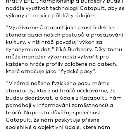
hrát v EFL Championship a Burbeary bude i
nadále využívat technologii Catapult, aby se
výkony co nejvíce přiblížily údajům.
"Využíváme Catapult jako prostředek ke
standardizaci našich postupů a prosazování
kultury, v níž hráči považují výkon za
synonymum dat," říká Burbeary. Díky tomu
může manažer výkonnosti vytvořit pro
každého hráče profily založené na datech,
které označuje jako "fyzické pasy".
"V rámci našeho fyzického pasu máme
standardy, které od hráčů očekáváme, že
budou dodržovat, a údaje z Katapultu nám
pomáhají v informování zaměstnanců a
hráčů. Naprosto důvěřuji společnosti
Catapult, že nám poskytuje přesné,
spolehlivé a objektivní údaje, které nám