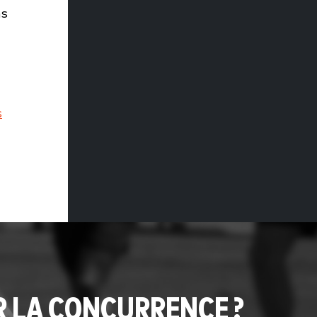
ns
s
R LA CONCURRENCE ?