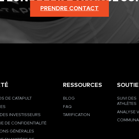
PRENDRE CONTACT
ÉTÉ
RESSOURCES
SOUTI
S DE CATAPULT
BLOG
SUIVI DES
ATHLÈTES
RES
FAQ
ANALYSE 
DES INVESTISSEURS
TARIFICATION
COMMUNA
UE DE CONFIDENTIALITÉ
IONS GÉNÉRALES