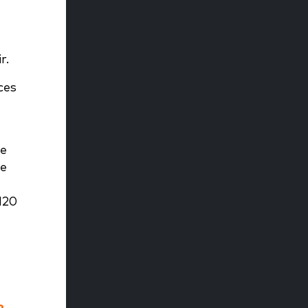
r.
ces
le
ge
120