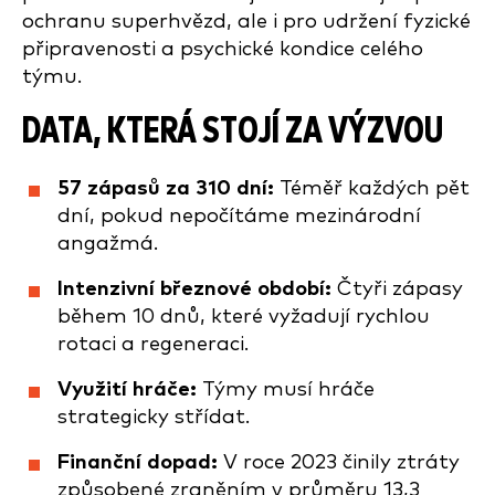
ochranu superhvězd, ale i pro udržení fyzické
připravenosti a psychické kondice celého
týmu.
DATA, KTERÁ STOJÍ ZA VÝZVOU
57 zápasů za 310 dní:
Téměř každých pět
dní, pokud nepočítáme mezinárodní
angažmá.
Intenzivní březnové období:
Čtyři zápasy
během 10 dnů, které vyžadují rychlou
rotaci a regeneraci.
Využití hráče:
Týmy musí hráče
strategicky střídat.
Finanční dopad:
V roce 2023 činily ztráty
způsobené zraněním v průměru 13,3