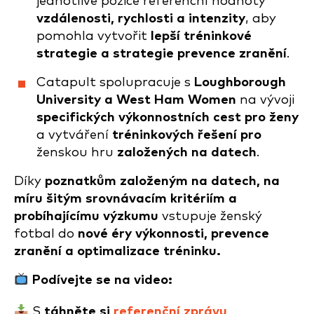
jednotlivé pozice referenční hodnoty
vzdálenosti, rychlosti a intenzity
, aby
pomohla vytvořit
lepší tréninkové
strategie a strategie prevence zranění
.
Catapult spolupracuje s
Loughborough
University a West Ham Women
na vývoji
specifických výkonnostních cest pro ženy
a vytváření
tréninkových řešení pro
ženskou hru
založených na datech
.
Díky
poznatkům založeným na datech, na
míru šitým srovnávacím kritériím a
probíhajícímu výzkumu
vstupuje ženský
fotbal do
nové éry výkonnosti, prevence
zranění a optimalizace tréninku.
Podívejte se na video:
S
táhněte si
referenční zprávu