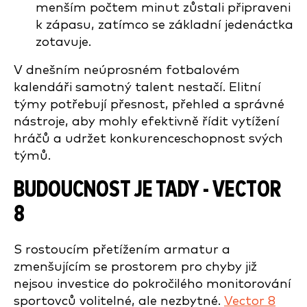
menším počtem minut zůstali připraveni
k zápasu, zatímco se základní jedenáctka
zotavuje.
V dnešním neúprosném fotbalovém
kalendáři samotný talent nestačí. Elitní
týmy potřebují přesnost, přehled a správné
nástroje, aby mohly efektivně řídit vytížení
hráčů a udržet konkurenceschopnost svých
týmů.
BUDOUCNOST JE TADY
- VECTOR
8
S rostoucím přetížením armatur a
zmenšujícím se prostorem pro chyby již
nejsou investice do pokročilého monitorování
sportovců volitelné, ale nezbytné.
Vector 8