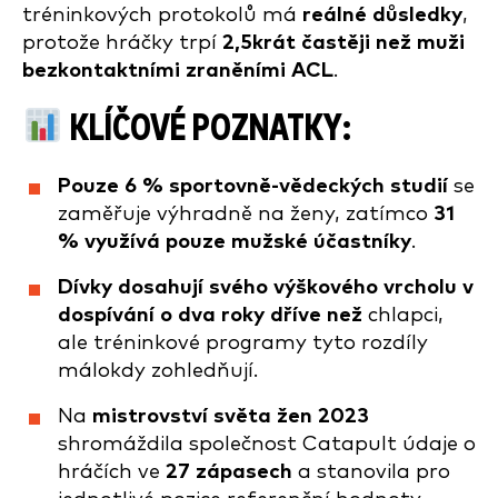
tréninkových protokolů má
reálné důsledky
,
protože hráčky trpí
2,5krát častěji než muži
bezkontaktními zraněními ACL
.
KLÍČOVÉ POZNATKY
:
Pouze 6 % sportovně-vědeckých studií
se
zaměřuje výhradně na ženy, zatímco
31
% využívá pouze mužské účastníky
.
Dívky dosahují svého výškového vrcholu v
dospívání o dva roky dříve než
chlapci,
ale tréninkové programy tyto rozdíly
málokdy zohledňují.
Na
mistrovství světa žen 2023
shromáždila společnost Catapult údaje o
hráčích ve
27 zápasech
a stanovila pro