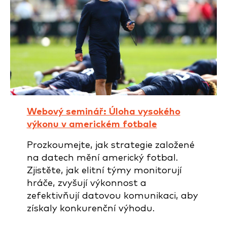
Webový seminář: Úloha vysokého
výkonu v americkém fotbale
Prozkoumejte, jak strategie založené
na datech mění americký fotbal.
Zjistěte, jak elitní týmy monitorují
hráče, zvyšují výkonnost a
zefektivňují datovou komunikaci, aby
získaly konkurenční výhodu.