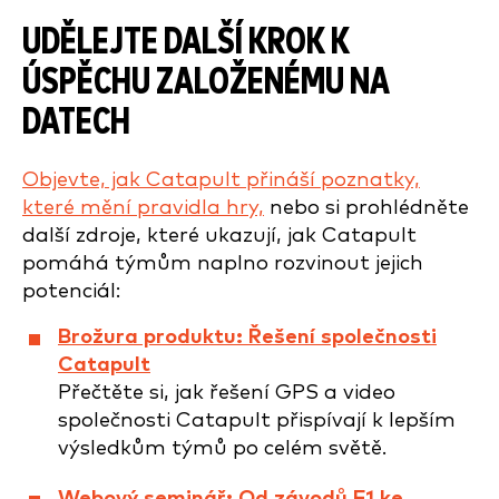
UDĚLEJTE DALŠÍ KROK K
ÚSPĚCHU ZALOŽENÉMU NA
DATECH
Objevte, jak Catapult přináší poznatky,
které mění pravidla hry,
nebo si prohlédněte
další zdroje, které ukazují, jak Catapult
pomáhá týmům naplno rozvinout jejich
potenciál:
Brožura produktu: Řešení společnosti
Catapult
Přečtěte si, jak řešení GPS a video
společnosti Catapult přispívají k lepším
výsledkům týmů po celém světě.
Webový seminář: Od závodů F1 ke