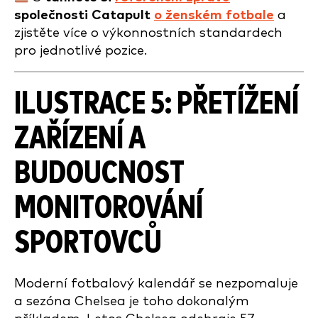
společnosti Catapult
o ženském fotbale
a
zjistěte více o výkonnostních standardech
pro jednotlivé pozice.
ILUSTRACE 5
: PŘETÍŽENÍ
ZAŘÍZENÍ A
BUDOUCNOST
MONITOROVÁNÍ
SPORTOVCŮ
Moderní fotbalový kalendář se nezpomaluje
a sezóna Chelsea je toho dokonalým