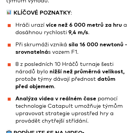
týmům výhodu.
KLÍČOVÉ POZNATKY
:
Hráči urazí
více než 6 000 metrů za hru
a
dosáhnou rychlosti
9,4 m/s
.
Při skrumáži vzniká
síla 16 000 newtonů -
srovnatelná
s vozem F1.
8 z posledních 10 Hráčů turnaje šesti
národů bylo
nižší než průměrná velikost,
protože týmy dávají přednost
datům
před objemem
.
Analýza videa v reálném čase
pomocí
technologie Catapult umožňuje týmům
upravovat strategie uprostřed hry a
provádět chytřejší střídání.