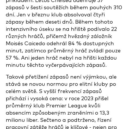
příkladem. Letos Chelsea odehraje 57
zápasů v šesti soutěžích během pouhých 310
dní. Jen v březnu klub absolvoval čtyři
zápasy během deseti dnů. Během tohoto
intenzivního úseku se na hřiště podívalo 22
různých hráčů, přičemž hvězdný záložník
Moisés Caicedo odehrál 84 % dostupných
minut, zatímco průměrný hráč zvládl pouze
57 %. Ani jeden hráč nebyl na hřišti každou
minutu těchto vyčerpávajících zápasů.
Takové přetížení zápasů není výjimkou, ale
stává se novou normou pro elitní kluby po
celém světě. S vyšší frekvencí zápasů
přichází i vysoká cena: v roce 2023 přišel
průměrný klub Premier League kvůli
absencím způsobeným zraněními o 13,3
milionu liber. Sečteno a podtrženo, řízení
pracovní zátěže hráčů je klíčové - nejen pro