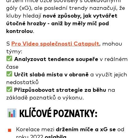
držení míče úzce souvisely s očekávanými
góly (xG), ale poslední trendy naznačují, že
kluby hledají
nové způsoby, jak vytvářet
útočné hrozby - aniž by měly míč pod
kontrolou
.
S
Pro Video společnosti Catapult
, mohou
týmy:
Analyzovat tendence soupeře
v reálném
čase
Určit slabá místa v obraně
a využít jejich
nedostatků
Přizpůsobovat strategie za běhu
na
základě poznatků o výkonu.
KLÍČOVÉ POZNATKY
:
Korelace mezi
držením míče a xG se
od
roku 2022
oslabila
.