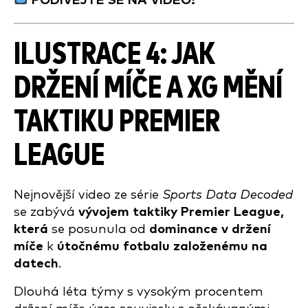
PODÍVEJTE SE NA VIDEO:
ILUSTRACE 4: JAK
DRŽENÍ MÍČE A XG MĚNÍ
TAKTIKU PREMIER
LEAGUE
Nejnovější video ze série
Sports Data Decoded
se zabývá
vývojem taktiky Premier League,
která
se posunula od
dominance v držení
míče
k
útočnému fotbalu založenému na
datech
.
Dlouhá léta týmy s vysokým procentem