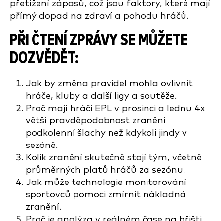
přetížení zápasů, což jsou faktory, které mají
přímý dopad na zdraví a pohodu hráčů.
PŘI ČTENÍ ZPRÁVY SE MŮŽETE
DOZVĚDĚT:
Jak by změna pravidel mohla ovlivnit
hráče, kluby a další ligy a soutěže.
Proč mají hráči EPL v prosinci a lednu 4x
větší pravděpodobnost zranění
podkolenní šlachy než kdykoli jindy v
sezóně.
Kolik zranění skutečně stojí tým, včetně
průměrných platů hráčů za sezónu.
Jak může technologie monitorování
sportovců pomoci zmírnit nákladná
zranění.
Proč je analýza v reálném čase na hřišti