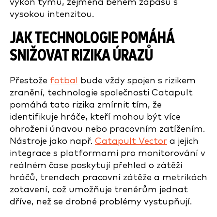
výkon týmu, zejména během zápasů s
vysokou intenzitou.
JAK TECHNOLOGIE POMÁHÁ
SNIŽOVAT RIZIKA ÚRAZŮ
Přestože
fotbal
bude vždy spojen s rizikem
zranění, technologie společnosti Catapult
pomáhá tato rizika zmírnit tím, že
identifikuje hráče, kteří mohou být více
ohroženi únavou nebo pracovním zatížením.
Nástroje jako např.
Catapult Vector
a jejich
integrace s platformami pro monitorování v
reálném čase poskytují přehled o zátěži
hráčů, trendech pracovní zátěže a metrikách
zotavení, což umožňuje trenérům jednat
dříve, než se drobné problémy vystupňují.