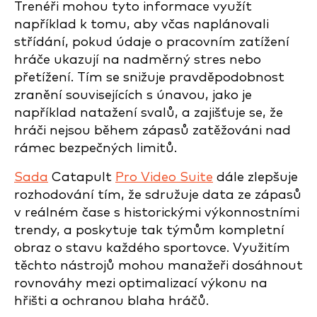
Trenéři mohou tyto informace využít
například k tomu, aby včas naplánovali
střídání, pokud údaje o pracovním zatížení
hráče ukazují na nadměrný stres nebo
přetížení. Tím se snižuje pravděpodobnost
zranění souvisejících s únavou, jako je
například natažení svalů, a zajišťuje se, že
hráči nejsou během zápasů zatěžováni nad
rámec bezpečných limitů.
Sada
Catapult
Pro Video Suite
dále zlepšuje
rozhodování tím, že sdružuje data ze zápasů
v reálném čase s historickými výkonnostními
trendy, a poskytuje tak týmům kompletní
obraz o stavu každého sportovce. Využitím
těchto nástrojů mohou manažeři dosáhnout
rovnováhy mezi optimalizací výkonu na
hřišti a ochranou blaha hráčů.