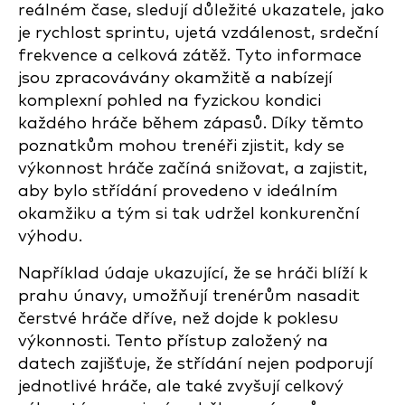
reálném čase, sledují důležité ukazatele, jako
je rychlost sprintu, ujetá vzdálenost, srdeční
frekvence a celková zátěž. Tyto informace
jsou zpracovávány okamžitě a nabízejí
komplexní pohled na fyzickou kondici
každého hráče během zápasů. Díky těmto
poznatkům mohou trenéři zjistit, kdy se
výkonnost hráče začíná snižovat, a zajistit,
aby bylo střídání provedeno v ideálním
okamžiku a tým si tak udržel konkurenční
výhodu.
Například údaje ukazující, že se hráči blíží k
prahu únavy, umožňují trenérům nasadit
čerstvé hráče dříve, než dojde k poklesu
výkonnosti. Tento přístup založený na
datech zajišťuje, že střídání nejen podporují
jednotlivé hráče, ale také zvyšují celkový