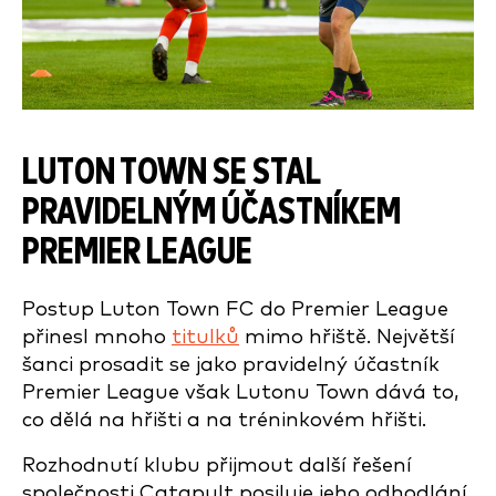
LUTON TOWN SE STAL
PRAVIDELNÝM ÚČASTNÍKEM
PREMIER LEAGUE
Postup Luton Town FC do Premier League
přinesl mnoho
titulků
mimo hřiště. Největší
šanci prosadit se jako pravidelný účastník
Premier League však Lutonu Town dává to,
co dělá na hřišti a na tréninkovém hřišti.
Rozhodnutí klubu přijmout další řešení
společnosti Catapult posiluje jeho odhodlání