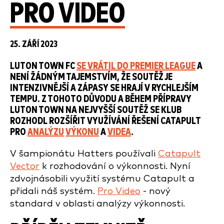
PRO VIDEO
25. ZÁŘÍ 2023
LUTON TOWN FC
SE VRÁTIL DO PREMIER LEAGUE
A
NENÍ ŽÁDNÝM TAJEMSTVÍM, ŽE SOUTĚŽ JE
INTENZIVNĚJŠÍ A ZÁPASY SE HRAJÍ V RYCHLEJŠÍM
TEMPU. Z TOHOTO DŮVODU A BĚHEM PŘÍPRAVY
LUTON TOWN NA NEJVYŠŠÍ SOUTĚŽ SE KLUB
ROZHODL ROZŠÍŘIT VYUŽÍVÁNÍ ŘEŠENÍ CATAPULT
PRO
ANALÝZU
VÝKONU
A
VIDEA
.
V šampionátu Hatters používali
Catapult
Vector
k rozhodování o výkonnosti. Nyní
zdvojnásobili využití systému Catapult a
přidali náš systém.
Pro Video
- nový
standard v oblasti analýzy výkonnosti.