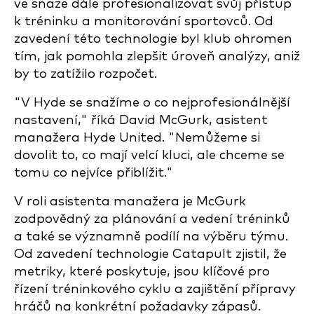
ve snaze dále profesionalizovat svůj přístup
k tréninku a monitorování sportovců. Od
zavedení této technologie byl klub ohromen
tím, jak pomohla zlepšit úroveň analýzy, aniž
by to zatížilo rozpočet.
"V Hyde se snažíme o co nejprofesionálnější
nastavení," říká David McGurk, asistent
manažera Hyde United. "Nemůžeme si
dovolit to, co mají velcí kluci, ale chceme se
tomu co nejvíce přiblížit."
V roli asistenta manažera je McGurk
zodpovědný za plánování a vedení tréninků
a také se významně podílí na výběru týmu.
Od zavedení technologie Catapult zjistil, že
metriky, které poskytuje, jsou klíčové pro
řízení tréninkového cyklu a zajištění přípravy
hráčů na konkrétní požadavky zápasů.