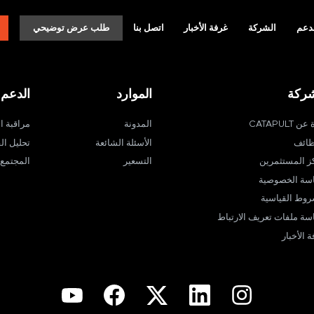
دعم
الشركة
غرفة الأخبار
اتصل بنا
طلب عرض توضيحي
شركة
الموارد
الدعم
ن CATAPULT
المدونة
مراقبة ا
ظائف
الأسئلة الشائعة
تحليل الف
ز المستثمرين
التسعير
المجتمع
سة الخصوصية
روط القياسية
سة ملفات تعريف الارتباط
 الأخبار