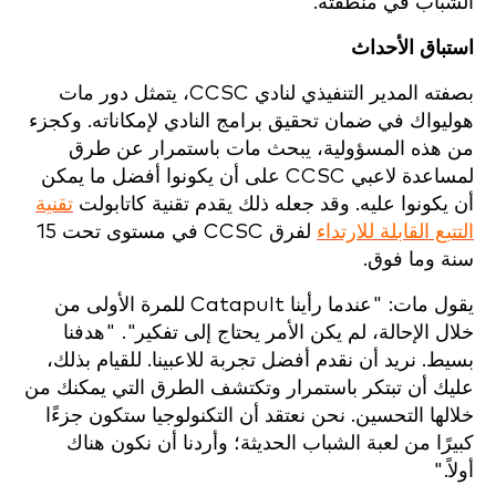
الشباب في منطقته.
استباق الأحداث
بصفته المدير التنفيذي لنادي CCSC، يتمثل دور مات
هوليواك في ضمان تحقيق برامج النادي لإمكاناته. وكجزء
من هذه المسؤولية، يبحث مات باستمرار عن طرق
لمساعدة لاعبي CCSC على أن يكونوا أفضل ما يمكن
أن يكونوا عليه. وقد جعله ذلك يقدم تقنية كاتابولت
تقنية
التتبع القابلة للارتداء
لفرق CCSC في مستوى تحت 15
سنة وما فوق.
يقول مات: "عندما رأينا Catapult للمرة الأولى من
خلال الإحالة، لم يكن الأمر يحتاج إلى تفكير". "هدفنا
بسيط. نريد أن نقدم أفضل تجربة للاعبينا. للقيام بذلك،
عليك أن تبتكر باستمرار وتكتشف الطرق التي يمكنك من
خلالها التحسين. نحن نعتقد أن التكنولوجيا ستكون جزءًا
كبيرًا من لعبة الشباب الحديثة؛ وأردنا أن نكون هناك
أولاً."