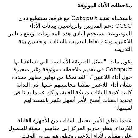
ملاحظات الأداء الموثوقة
باستخدام تقنية Catapult مع فرقه، يستطيع نادي
CCSC دعم المدربين والرياضيين ببيانات الأداء
الموضوعية. يستخدم النادي هذه المعلومات لوضع معايير
للاعبين، ودعم نقاط التدريب بالبيانات، وتحسين بيئة
التدريب.
يقول مات: "تتمثل الطريقة الأساسية التي تساعدنا بها
Catapult في تقديم ملاحظات موثوقة وغير متحيزة
حول أداء اللاعبين". "لقد تمكنا من توفير معايير محددة
بشأن أداء اللاعبين يمكننا محاسبتهم عليها. في البداية
كانت كمية البيانات مربكة للغاية، ولكن عندما بدأنا في
تحديد العتبات أصبح الأمر أسهل بكثير بالنسبة لهم
لفهمها."
عندما يتعلق الأمر بتحليل البيانات من الأجهزة القابلة
للارتداء، ينظر مدربو المركز إلى مقاييس معينة للحصول
على مقياس لأداء اللاعبين وتطورهم بمرور الوقت.