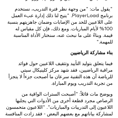
"يقول مات: "من وجهة نظر فترة التدريب، نستخدم
برنامج PlayerLoad. "يتيح لنا ذلك إدارة عبء العمل
على اللاعبين للحد من الإصابات وضمان جاهزيتهم بنسبة
100% لأيام المباريات. ومع ذلك، فإن كل مقياس له
قيمة. وبناءً على ما نبحث عنه، سنختار الأداة المناسبة
للمهمة."
بناء مشاركة الرياضيين
فيما يتعلق بتوليد التأييد وتثقيف اللاعبين حول فوائد
مراقبة الرياضيين، فقد شهد مركز كلينيكال سيتي
للرياضة أن هذه التقنية سرعان ما أصبحت جزءاً لا يتجزأ
من تجربة التدريب ويوم المباراة.
ويوضح مات قائلاً: "أصبحت السترات الواقية من
الرصاص مجرد قطعة أخرى من الأدوات التي يجلبها
اللاعبون إلى التدريبات والمباريات". "اللاعبون متحمسون
لمشاركة بياناتهم مع بعضهم البعض - فقد زادت المنافسة