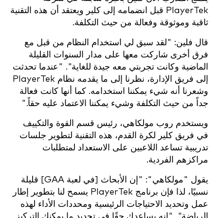
PlayerTek قبل انضمامه إلى كلير ويعتقد أن هذه التقنية
ثاقبة وموثوقة وفعالة من حيث التكلفة.
قال فلين: "لقد سبق لي استخدام النظام من قبل مع
فرق أخرى شاركت معها على مدار السنوات القليلة
الماضية وكانت تجربتي معه جيدة للغاية". "عندما تحدثت
إلى فريق الإدارة، نظرنا إلى ما يقدمه نظام PlayerTek
وشعرنا أنه شيء يمكننا استخدامه. كما أنها كانت فعالة
جداً من حيث التكلفة وشيء يمكننا الاعتماد عليه حقاً."
ويستخدم روب مولكاهي، رئيس قسم القوة والتكييف
في فريق كلير لكرة القدم، هذه التقنية لتطوير جلسات
تدريبية تساعد اللاعبين على الاستعداد لمتطلبات
مراكزهم الفردية.
يقول "مولكاهي": "إن الأبحاث [في لعبة GAA] قليلة
نسبيًا، لذا فإن برنامج PlayerTek يسمح لنا بتطوير إطار
عمل وتحديد الاحتياجات الرئيسية ومحددات الأداء لهذه
الرياضة". "إنه يساعدك حقًا في تحديد ما يمكنك التركيز