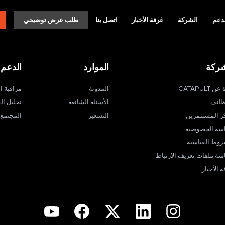
دعم
الشركة
غرفة الأخبار
اتصل بنا
طلب عرض توضيحي
شركة
الموارد
الدعم
ن CATAPULT
المدونة
مراقبة ا
ظائف
الأسئلة الشائعة
تحليل الف
ز المستثمرين
التسعير
المجتمع
سة الخصوصية
روط القياسية
سة ملفات تعريف الارتباط
 الأخبار