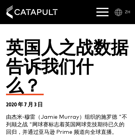
ZH
英国人之战数据
告诉我们什
么？
2020 年 7 月 3 日
由杰米-穆雷（Jamie Murray）组织的施罗德 "不
列颠之战 "网球赛标志着英国网球竞技期待已久的
回归，并通过亚马逊 Prime 频道向全球直播。