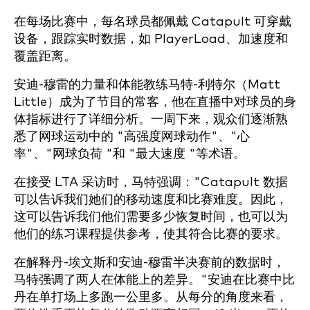
在每场比赛中，每名球员都佩戴 Catapult 可穿戴
设备，跟踪实时数据，如 PlayerLoad、加速度和
覆盖距离。
安迪-穆雷的力量和体能教练马特-利特尔（Matt
Little）成为了节目的常客，他在直播中对球员的身
体指标进行了详细分析。一周下来，观众们逐渐熟
悉了网球运动中的 "高强度网球动作"、"心
率"、"网球负荷 "和 "最大速度 "等术语。
在接受 LTA 采访时，马特强调："Catapult 数据
可以告诉我们她们的移动速度和比赛难度。因此，
这可以告诉我们他们需要多少恢复时间，也可以为
他们的练习课程提供参考，使其符合比赛的要求。
在解释丹-埃文斯和安迪-穆雷半决赛前的数据时，
马特强调了两人在体能上的差异。"安迪在比赛中比
丹在单打场上多跑一公里多。从每分的角度来看，