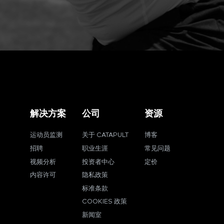
解决方案
公司
资源
运动员监测
关于 CATAPULT
博客
招聘
职业生涯
常见问题
视频分析
投资者中心
定价
内容许可
隐私政策
标准条款
COOKIES 政策
新闻室