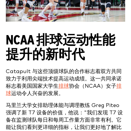
NCAA 排球运动性能
提升的新时代
Catapult 与这些顶级球队的合作标志着双方共同
致力于利用尖端技术提高运动成绩。这一共同承诺
标志着美国国家大学生
排球
协会（NCAA）女子
排
球
运动令人兴奋的发展。
马里兰大学女排助理体能与调理教练 Greg Piteo
强调了新 T7 设备的价值，他说："我们发现 T7 设
备在监测球队每日和每周工作量方面非常有利。它
能让我们看到更详细的指标，让我们更好地了解比