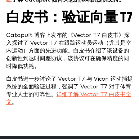
白皮书：验证向量 T7
Catapult 博客上发布的《Vector T7 白皮书》深
入探讨了 Vector T7 在跟踪运动员运动（尤其是室
内运动）方面的先进功能。白皮书介绍了该设备的
创新性到达时间差协议，该协议可在确保精度的同
时降低功耗。
白皮书进一步讨论了 Vector T7 与 Vicon 运动捕捉
系统的全面验证过程，强调了 Vector T7 对于体育
专业人士的可靠性。
详细了解 Vector T7 白皮书全
文
。