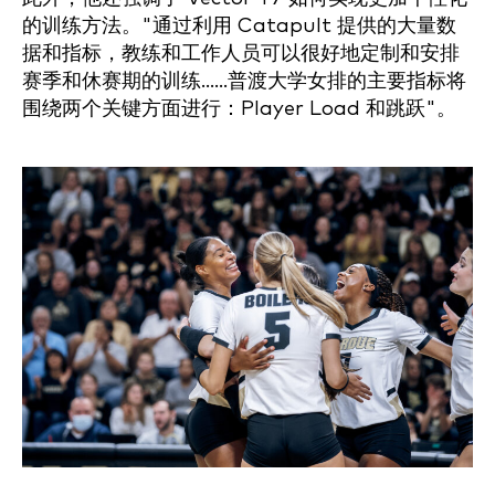
的训练方法。"通过利用 Catapult 提供的大量数
据和指标，教练和工作人员可以很好地定制和安排
赛季和休赛期的训练......普渡大学女排的主要指标将
围绕两个关键方面进行：Player Load 和跳跃"。