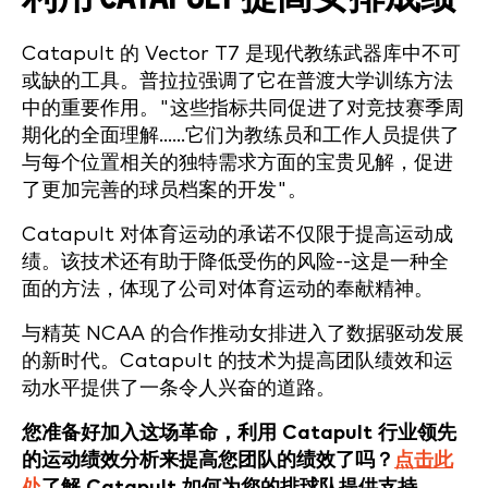
Catapult 的 Vector T7 是现代教练武器库中不可
或缺的工具。普拉拉强调了它在普渡大学训练方法
中的重要作用。"这些指标共同促进了对竞技赛季周
期化的全面理解......它们为教练员和工作人员提供了
与每个位置相关的独特需求方面的宝贵见解，促进
了更加完善的球员档案的开发"。
Catapult 对体育运动的承诺不仅限于提高运动成
绩。该技术还有助于降低受伤的风险--这是一种全
面的方法，体现了公司对体育运动的奉献精神。
与精英 NCAA 的合作推动女排进入了数据驱动发展
的新时代。Catapult 的技术为提高团队绩效和运
动水平提供了一条令人兴奋的道路。
您准备好加入这场革命，利用 Catapult 行业领先
的运动绩效分析来提高您团队的绩效了吗？
点击此
处
了解 Catapult 如何为您的排球队提供支持。