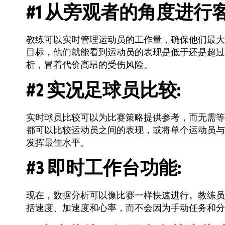
#1 从旁观者的角度进行
教练可以实时管理运动员的工作量，确保他们最大
目标，他们就能看到运动员的表现是低于还是超过
析，冒着代价高昂的受伤风险。
#2 实况足球员比较
:
实时球员比较可以为比赛策略提供参考，而无需等
都可以比较运动员之间的表现，或将单个运动员与
发挥最佳水平。
#3 即时工作台功能
:
现在，数据分析可以像比赛一样快速进行。教练员
括速度、加速度和心率，而不会因为手动任务和分