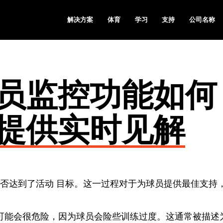
解决方案
体育
学习
支持
公司名称
员监控功能如何
提供实时见解
否达到了活动 目标。这一过程对于为球员提供最佳支持
可能会很危险，因为球员会险些训练过度。这通常被描述