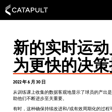
新的实时运动
为更快的决策
2022 年 6 月 30 日
从训练课上收集的数据客观地显示了球员的产出是
助他们不断进步至关重要。
有时，这种确保持续改进和/或有效周期化的过程