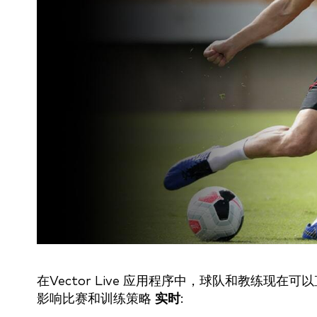
在Vector Live 应用程序中，球队和教练
影响比赛和训练策略
实时
: