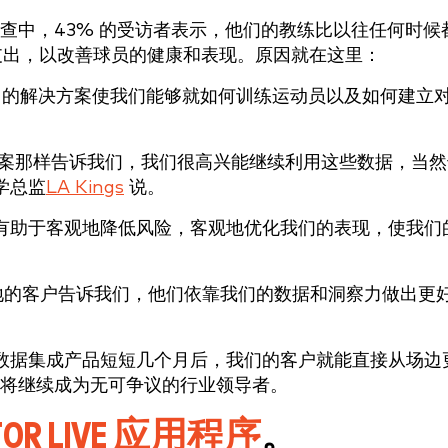
查中，43% 的受访者表示，他们的教练比以往任何时候
支出，以改善球员的健康和表现。原因就在这里：
ult 的解决方案使我们能够就如何训练运动员以及如何建立
解决方案那样告诉我们，我们很高兴能继续利用这些数据，当
学总监
LA Kings
说。
技术将有助于客观地降低风险，客观地优化我们的表现，使我们
说："世界各地的客户告诉我们，他们依靠我们的数据和洞察力做出更
数据集成产品短短几个月后，我们的客户就能直接从场边
将继续成为无可争议的行业领导者。
R LIVE 应用程序
。