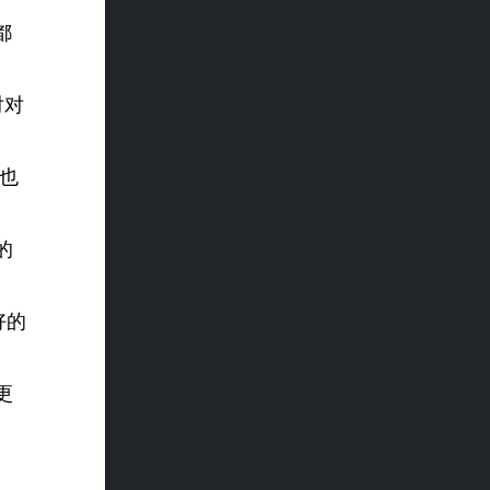
都
对对
然也
的
好的
更