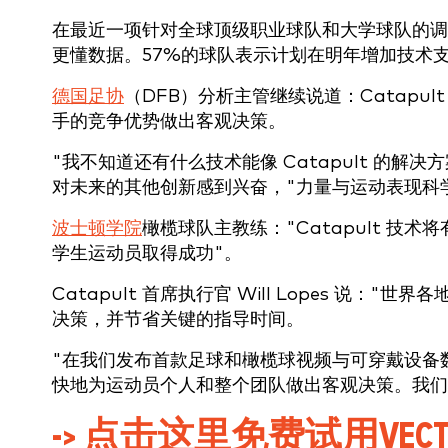
在最近一项针对全球顶级职业球队和大学球队的调
更懂数据。57%的球队表示计划在明年增加技术
德国足协
（DFB）分析主管继续说道：Catap
手的竞争优势做出客观决策。
"我不知道还有什么技术能像 Catapult 的
对未来的其他创新感到兴奋，"力量与运动表现科
波士顿学院
橄榄球队主教练："Catapult 
学生运动员取得成功"。
Catapult 首席执行官 Will Lopes 
决策，并节省关键的指导时间。
"在我们发布首款足球和橄榄球视频与可穿戴设备
快地为运动员个人和整个团队做出客观决策。我们
-> 点击这里免费试用VECTO