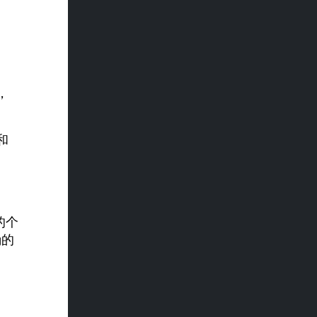
，
和
的个
确的