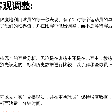
客观调整
:
限度地利用球员的每一秒表现。有了针对每个运动员的
了他们的临界值，并在比赛中做出调整，而不是等待赛
待冗长的赛后分析。无论是在训练中还是在比赛中，教
预先设定的目标和历史数据进行比较，以了解哪些球员
可以立即实时交换球员，并在更换球员时保持强度数据
析而浪费一分钟时间。