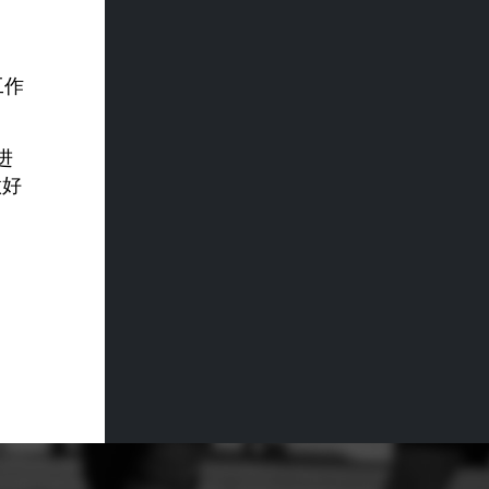
工作
进
做好