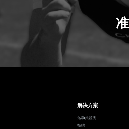
准
解决方案
运动员监测
招聘