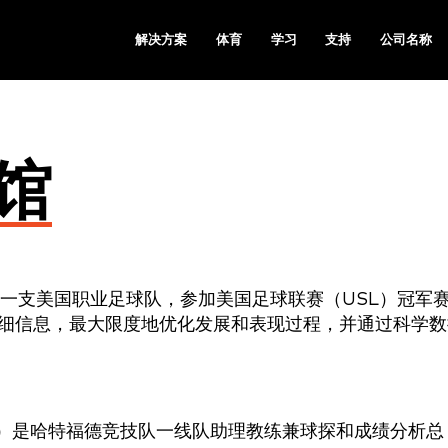
解决方案
体育
学习
支持
公司名称
馆
一支美国职业足球队，参加美国足球联赛（USL）冠军
提供详细信息，最大限度地优化发展和表现过程，并通过科学
 Silva）是哈特福德竞技队一线队助理教练兼球探和成绩分析总