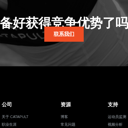
备好获得竞争优势了
联系我们
公司
资源
支持
关于 CATAPULT
博客
运动员监测
职业生涯
常见问题
视频分析