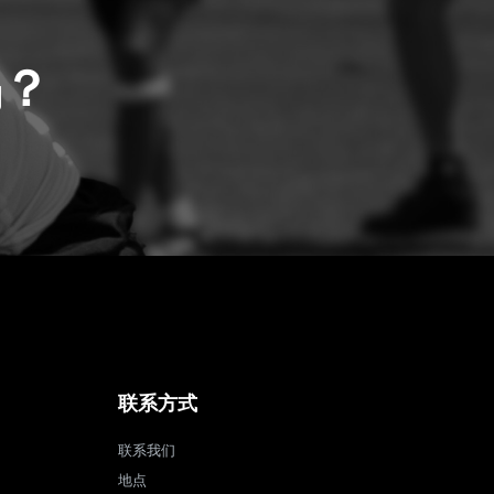
吗？
联系方式
联系我们
地点