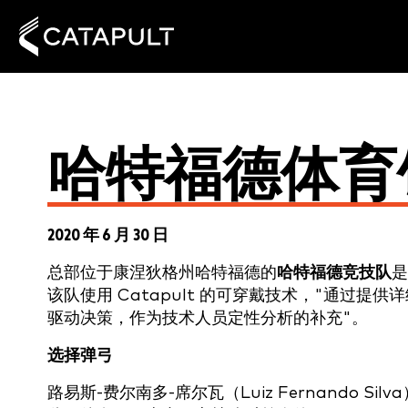
哈特福德体育
2020 年 6 月 30 日
总部位于康涅狄格州哈特福德的
哈特福德竞技队
是
该队使用 Catapult 的可穿戴技术，"通过
驱动决策，作为技术人员定性分析的补充"。
选择弹弓
路易斯-费尔南多-席尔瓦（Luiz Fernando