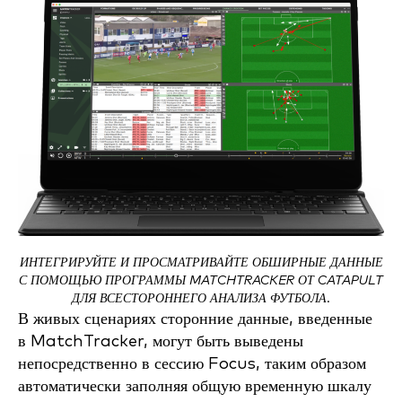
ИНТЕГРИРУЙТЕ И ПРОСМАТРИВАЙТЕ ОБШИРНЫЕ ДАННЫЕ
С ПОМОЩЬЮ ПРОГРАММЫ MATCHTRACKER ОТ CATAPULT
ДЛЯ ВСЕСТОРОННЕГО АНАЛИЗА ФУТБОЛА.
В живых сценариях сторонние данные, введенные
в MatchTracker, могут быть выведены
непосредственно в сессию Focus, таким образом
автоматически заполняя общую временную шкалу