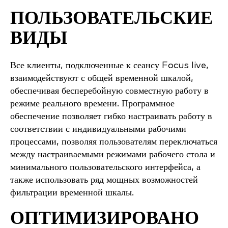
ПОЛЬЗОВАТЕЛЬСКИЕ
ВИДЫ
Все клиенты, подключенные к сеансу Focus live,
взаимодействуют с общей временной шкалой,
обеспечивая бесперебойную совместную работу в
режиме реального времени. Программное
обеспечение позволяет гибко настраивать работу в
соответствии с индивидуальными рабочими
процессами, позволяя пользователям переключаться
между настраиваемыми режимами рабочего стола и
минимального пользовательского интерфейса, а
также использовать ряд мощных возможностей
фильтрации временной шкалы.
ОПТИМИЗИРОВАНО