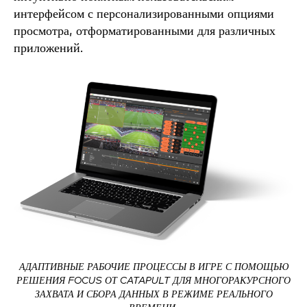
интерфейсом с персонализированными опциями
просмотра, отформатированными для различных
приложений.
АДАПТИВНЫЕ РАБОЧИЕ ПРОЦЕССЫ В ИГРЕ С ПОМОЩЬЮ
РЕШЕНИЯ FOCUS ОТ CATAPULT ДЛЯ МНОГОРАКУРСНОГО
ЗАХВАТА И СБОРА ДАННЫХ В РЕЖИМЕ РЕАЛЬНОГО