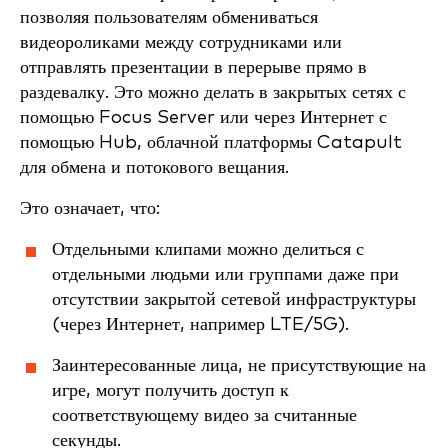
позволяя пользователям обмениваться
видеороликами между сотрудниками или
отправлять презентации в перерыве прямо в
раздевалку. Это можно делать в закрытых сетях с
помощью Focus Server или через Интернет с
помощью Hub, облачной платформы Catapult
для обмена и потокового вещания.
Это означает, что:
Отдельными клипами можно делиться с
отдельными людьми или группами даже при
отсутствии закрытой сетевой инфраструктуры
(через Интернет, например LTE/5G).
Заинтересованные лица, не присутствующие на
игре, могут получить доступ к
соответствующему видео за считанные
секунды.