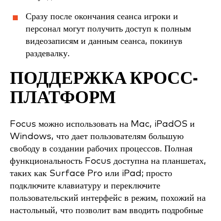
Сразу после окончания сеанса игроки и
персонал могут получить доступ к полным
видеозаписям и данным сеанса, покинув
раздевалку.
ПОДДЕРЖКА КРОСС-
ПЛАТФОРМ
Focus можно использовать на Mac, iPadOS и
Windows, что дает пользователям большую
свободу в создании рабочих процессов. Полная
функциональность Focus доступна на планшетах,
таких как Surface Pro или iPad; просто
подключите клавиатуру и переключите
пользовательский интерфейс в режим, похожий на
настольный, что позволит вам вводить подробные