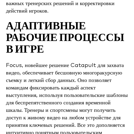
важных тренерских решений и корректировки
действий игроков.
АДАПТИВНЫЕ
РАБОЧИЕ ПРОЦЕССЫ
В ИГРЕ
Focus, новейшее решение Catapult для захвата
видео, обеспечивает бесшовную многоракурсную
съемку и легкий сбор данных. Оно позволяет
командам фиксировать каждый аспект
выступления, используя пользовательские шаблоны
для беспрепятственного создания временной
шкалы. Тренеры и спортсмены могут получить
доступ к живому видео на любом устройстве для
принятия ключевых решений. Все это дополняется
интуитивно понятным пользовательским