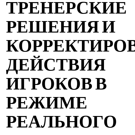
ТРЕНЕРСКИЕ
РЕШЕНИЯ И
КОРРЕКТИРО
ДЕЙСТВИЯ
ИГРОКОВ В
РЕЖИМЕ
РЕАЛЬНОГО