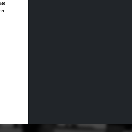
ные
ел