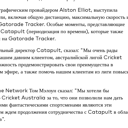
рафическим провайдером Alston Elliot, выступила
ли, включая общую дистанцию, максимальную скорость 
а Gatorade Tracker. Особые моменты, представляющие
Catapult (периодизация по времени), которые также
и на Gatorade Tracker.
льный директор Catapult, сказал: "Мы очень рады
нашим давним клиентом, австралийской лигой Cricket
можность продемонстрировать свои преимущества в
м эфире, а также помочь нашим клиентам из лиги повыс
ine Network Том Мэлоун сказал: "Мы хотели бы
 Cricket Australia за то, что они позволили нам дать
акими фантастическими спортсменами являются эти
ием ждем продолжения сотрудничества с Catapult в обла
а".