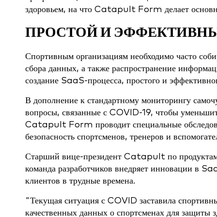
здоровьем, на что Catapult Form делает основн
ПРОСТОЙ И ЭФФЕКТИВН
Спортивным организациям необходимо часто собир
сбора данных, а также распространение информац
создание SaaS-процесса, простого и эффективног
В дополнение к стандартному мониторингу самоч
вопросы, связанные с COVID-19, чтобы уменьшит
Catapult Form проводит специальные обследова
безопасность спортсменов, тренеров и вспомогате
Старший вице-президент Catapult по продуктам 
команда разработчиков внедряет инновации в Sa
клиентов в трудные времена.
"Текущая ситуация с COVID заставила спортивны
качественных данных о спортсменах для защиты зд