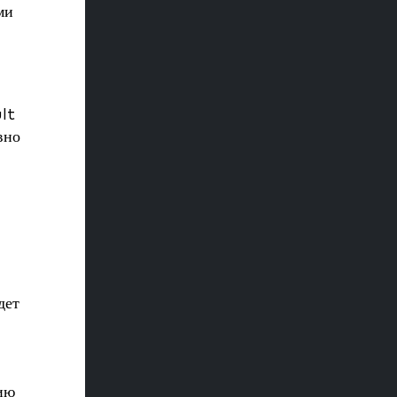
ми
lt
вно
дет
нию