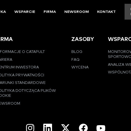
UKA
WSPARCIE
FIRMA
NEWSROOM
KONTAKT
IRMA
ZASOBY
WSPARC
NFORMACJE O CATAPULT
BLOG
MONITORO
SPORTOW
ARIERA
FAQ
ANALIZA W
ENTRUM INWESTORA
WYCENA
WSPÓLNOT
OLITYKA PRYWATNOŚCI
ARUNKI STANDARDOWE
OLITYKA DOTYCZĄCA PLIKÓW
OOKIE
EWSROOM