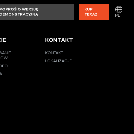
POPROŚ O WERSJĘ
KUP
DEMONSTRACYJNĄ
TERAZ
PL
IE
KONTAKT
WANIE
KONTAKT
CÓW
LOKALIZACJE
IDEO
A