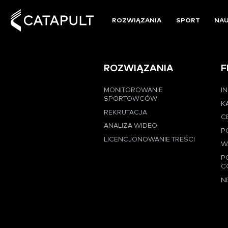
ROZWIĄZANIA
SPORT
NA
ROZWIĄZANIA
F
MONITOROWANIE
I
SPORTOWCÓW
K
REKRUTACJA
C
ANALIZA WIDEO
P
LICENCJONOWANIE TREŚCI
W
P
C
N