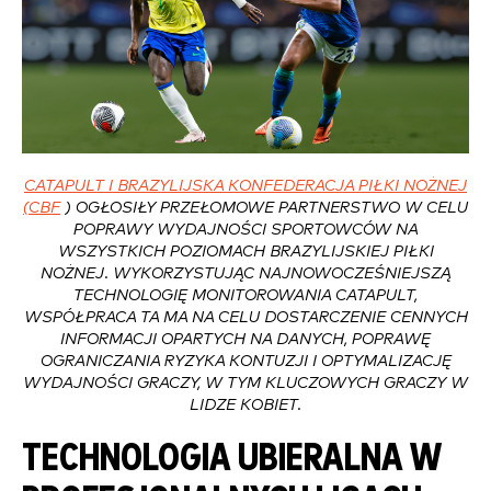
CATAPULT I BRAZYLIJSKA KONFEDERACJA PIŁKI NOŻNEJ
(CBF
) OGŁOSIŁY PRZEŁOMOWE PARTNERSTWO W CELU
POPRAWY WYDAJNOŚCI SPORTOWCÓW NA
WSZYSTKICH POZIOMACH BRAZYLIJSKIEJ PIŁKI
NOŻNEJ. WYKORZYSTUJĄC NAJNOWOCZEŚNIEJSZĄ
TECHNOLOGIĘ MONITOROWANIA CATAPULT,
WSPÓŁPRACA TA MA NA CELU DOSTARCZENIE CENNYCH
INFORMACJI OPARTYCH NA DANYCH, POPRAWĘ
OGRANICZANIA RYZYKA KONTUZJI I OPTYMALIZACJĘ
WYDAJNOŚCI GRACZY, W TYM KLUCZOWYCH GRACZY W
LIDZE KOBIET.
TECHNOLOGIA UBIERALNA W