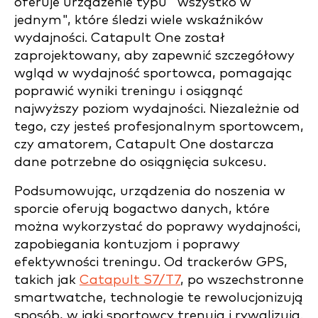
oferuje urządzenie typu "wszystko w
jednym", które śledzi wiele wskaźników
wydajności. Catapult One został
zaprojektowany, aby zapewnić szczegółowy
wgląd w wydajność sportowca, pomagając
poprawić wyniki treningu i osiągnąć
najwyższy poziom wydajności. Niezależnie od
tego, czy jesteś profesjonalnym sportowcem,
czy amatorem, Catapult One dostarcza
dane potrzebne do osiągnięcia sukcesu.
Podsumowując, urządzenia do noszenia w
sporcie oferują bogactwo danych, które
można wykorzystać do poprawy wydajności,
zapobiegania kontuzjom i poprawy
efektywności treningu. Od trackerów GPS,
takich jak
Catapult S7/T7
, po wszechstronne
smartwatche, technologie te rewolucjonizują
sposób, w jaki sportowcy trenują i rywalizują.