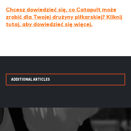
Chcesz dowiedzieć się, co Catapult może
zrobić dla Twojej drużyny piłkarskiej? Kliknij
tutaj, aby dowiedzieć się więcej.
ADDITIONAL ARTICLES