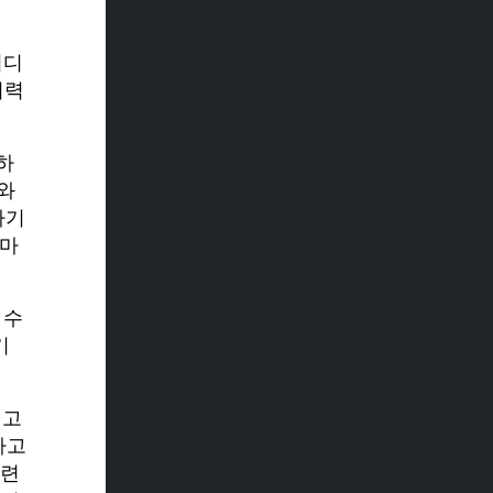
비디
기력
하
와
하기
치마
 수
기
최고
라고
관련