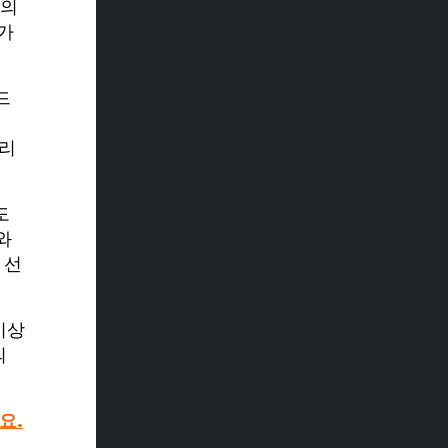
램의
가
드
관리
도
와
 선
이상
의
요.