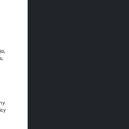
ja,
s,
ny
icy