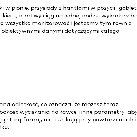
w pionie, przysiady z hantlami w pozycji „goblet
kokiem, martwy ciąg na jednej nodze, wykroki w bo
 to wszystko monitorować i jesteśmy tym równie
y obiektywnymi danymi dotyczącymi całego
ną odległość, co oznacza, że możesz teraz
bokość wyciskania na ławce i inne parametry, ab
ą stałą formę, nie oszukują przy powtórzeniach i
łku.