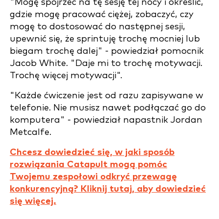
"Mogę spojrzeć na tę sesję tej nocy i określić,
gdzie mogę pracować ciężej, zobaczyć, czy
mogę to dostosować do następnej sesji,
upewnić się, że sprintuję trochę mocniej lub
biegam trochę dalej" - powiedział pomocnik
Jacob White. "Daje mi to trochę motywacji.
Trochę więcej motywacji".
"Każde ćwiczenie jest od razu zapisywane w
telefonie. Nie musisz nawet podłączać go do
komputera" - powiedział napastnik Jordan
Metcalfe.
Chcesz dowiedzieć się, w jaki sposób
rozwiązania Catapult mogą pomóc
Twojemu zespołowi odkryć przewagę
konkurencyjną? Kliknij tutaj, aby dowiedzieć
się więcej.