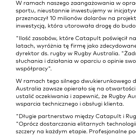
W ramach naszego zaangażowania w opracow
sportu, nieustannie inwestujemy w inicja
przeznaczył 10 milionów dolarów na projek
inwestycją, która utorowała drogę do budo
"Ilość zasobów, które Catapult poświęcił na
latach, wyróżnia tę firmę jako zdecydowane
dyrektor ds. rugby w Rugby Australia. "Żadn
słuchania i działania w oparciu o opinie sw
współpracy".
W ramach tego silnego dwukierunkowego d
Australia zawsze opierało się na otwartości
ustalić oczekiwania i zapewnić, że Rugby 
wsparcia technicznego i obsługi klienta.
"Długie partnerstwo między Catapult i Rug
"Oprócz dostarczania elitarnych technologi
szczery na każdym etapie. Profesjonalne p