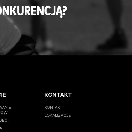
ONKURENCJĄ?
IE
KONTAKT
WANIE
KONTAKT
CÓW
LOKALIZACJE
IDEO
A