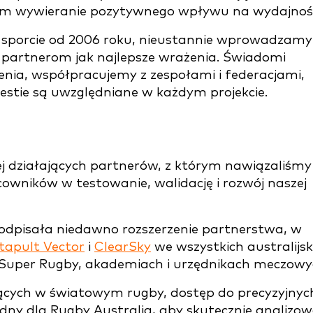
kom wywieranie pozytywnego wpływu na wydajnoś
w sporcie od 2006 roku, nieustannie wprowadzamy
 partnerom jak najlepsze wrażenia. Świadomi
zenia, współpracujemy z zespołami i federacjami,
gestie są uwzględniane w każdym projekcie.
ej działających partnerów, z którym nawiązaliśmy
owników w testowanie, walidację i rozwój naszej
podpisała niedawno rozszerzenie partnerstwa, w
tapult Vector
i
ClearSky
we wszystkich australijsk
 Super Rugby, akademiach i urzędnikach meczowy
ących w światowym rugby, dostęp do precyzyjnyc
ędny dla Rugby Australia, aby skutecznie analizo