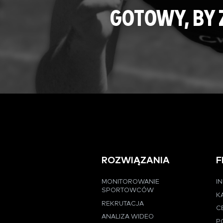
GOTOWY, BY
ROZWIĄZANIA
F
MONITOROWANIE
I
SPORTOWCÓW
K
REKRUTACJA
C
ANALIZA WIDEO
P