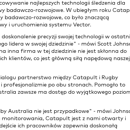
ywanie najlepszych technologii śledzenia dla
tywy badawczo-rozwojowe. W ubiegłym roku Catap
ty badawczo-rozwojowe, co było znaczącą
wy i uruchomienia systemu Vector.
 doskonalenie precyzji swojej technologii w ostatn
go lidera w swojej dziedzinie" - mówi Scott Johns
a inna firma w tej dziedzinie nie jest skłonna do
oich klientów, co jest główną siłą napędową naszej
ialogu partnerstwo między Catapult i Rugby
 i profesjonalizmie po obu stronach. Pomogło to
Australia zawsze ma dostęp do wyjątkowego pozio
by Australia nie jest przypadkowe" - mówi Johns
i monitorowania, Catapult jest z nami otwarty i
odejście ich pracowników zapewnia doskonałą