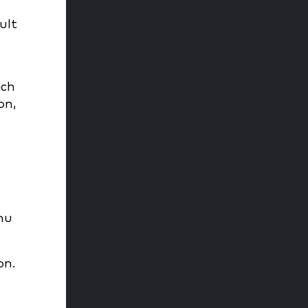
ult
ich
on,
mu
on.