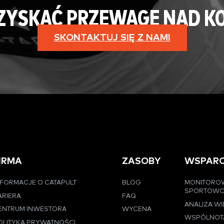
 ZYSKAĆ PRZEWAGĘ NAD K
SKONTAKTUJ SIĘ Z NAMI
IRMA
ZASOBY
WSPARC
NFORMACJE O CATAPULT
BLOG
MONITORO
SPORTOW
ARIERA
FAQ
ANALIZA W
ENTRUM INWESTORA
WYCENA
WSPÓLNOT
OLITYKA PRYWATNOŚCI