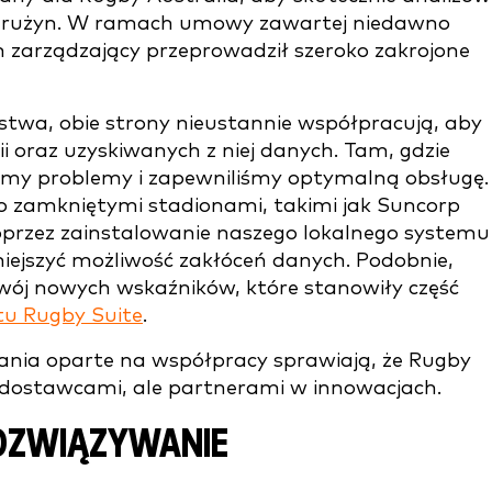
ch drużyn. W ramach umowy zawartej niedawno
n zarządzający przeprowadził szeroko zakrojone
twa, obie strony nieustannie współpracują, aby
 oraz uzyskiwanych z niej danych. Tam, gdzie
śmy problemy i zapewniliśmy optymalną obsługę.
o zamkniętymi stadionami, takimi jak Suncorp
oprzez zainstalowanie naszego lokalnego systemu
iejszyć możliwość zakłóceń danych. Podobnie,
ój nowych wskaźników, które stanowiły część
tu Rugby Suite
.
ązania oparte na współpracy sprawiają, że Rugby
 i dostawcami, ale partnerami w innowacjach.
 ROZWIĄZYWANIE