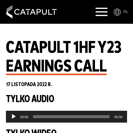
PL
CATAPULT 1HF Y23
EARNINGS CALL
17 LISTOPADA 2022 R.
TYLKO AUDIO
Audio
00:00
00:00
Player