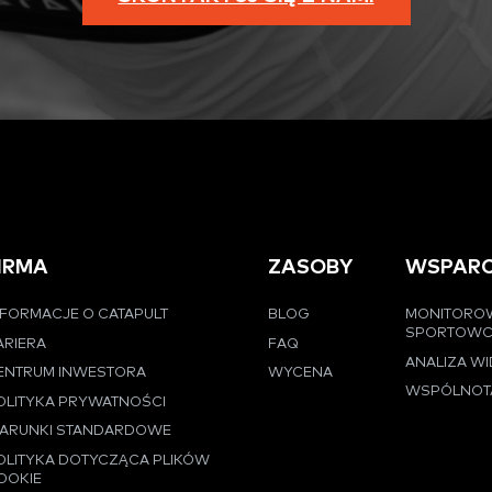
IRMA
ZASOBY
WSPARC
NFORMACJE O CATAPULT
BLOG
MONITORO
SPORTOW
ARIERA
FAQ
ANALIZA W
ENTRUM INWESTORA
WYCENA
WSPÓLNOT
OLITYKA PRYWATNOŚCI
ARUNKI STANDARDOWE
OLITYKA DOTYCZĄCA PLIKÓW
OOKIE