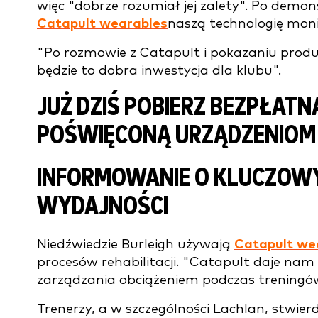
więc "dobrze rozumiał jej zalety". Po demo
Catapult wearables
naszą technologię mon
"Po rozmowie z Catapult i pokazaniu prod
będzie to dobra inwestycja dla klubu".
JUŻ DZIŚ POBIERZ BEZPŁAT
POŚWIĘCONĄ URZĄDZENIOM
INFORMOWANIE O KLUCZOW
WYDAJNOŚCI
Niedźwiedzie Burleigh używają
Catapult we
procesów rehabilitacji. "Catapult daje nam
zarządzania obciążeniem podczas treningów 
Trenerzy, a w szczególności Lachlan, stwierd