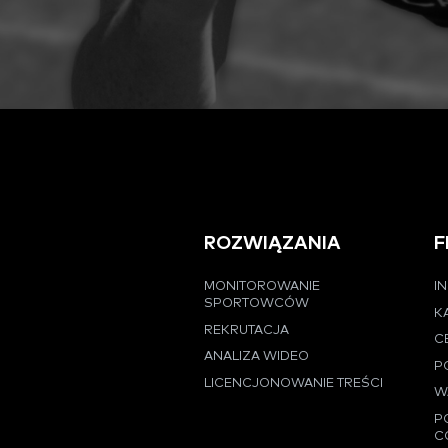
ROZWIĄZANIA
F
MONITOROWANIE
I
SPORTOWCÓW
K
REKRUTACJA
C
ANALIZA WIDEO
P
LICENCJONOWANIE TREŚCI
W
P
C