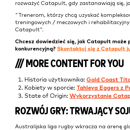
rozważyć Catapult, gdy zastanawiają się, j
"Trenerom, którzy chcą uzyskać komplekso
treningowych / meczowych i rehabilitacyjn
Catapult".
Chcesz dowiedzieć się, jak Catapult moż
konkurencyjną?
Skontaktuj się z Catapult j
/// MORE CONTENT FOR YOU
Historia użytkownika:
Gold Coast Tit
Kobiety w sporcie:
Tahleya Eggers z P
State of Origin:
Wykorzystanie Catap
ROZWÓJ GRY: TRWAJĄCY SOJ
Australijska liga rugby wkracza na arenę g