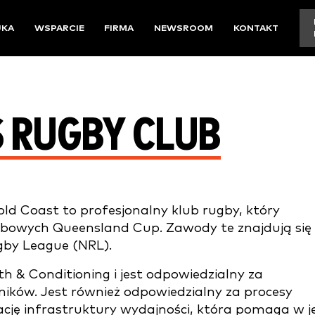
UKA
WSPARCIE
FIRMA
NEWSROOM
KONTAKT
S RUGBY CLUB
Gold Coast to profesjonalny klub rugby, który
lubowych Queensland Cup. Zawody te znajdują się
Rugby League (NRL).
h & Conditioning i jest odpowiedzialny za
ików. Jest również odpowiedzialny za procesy
grację infrastruktury wydajności, która pomaga w j