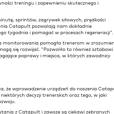
ności treningu i zapewnieniu skutecznego i
nutę, sprintów, zagrywek siłowych, prędkości
enia Catapult pozwalają nam dokładnie
o tygodnia i pomagać w procesach regeneracji".
gia monitorowania pomogła trenerom w zrozumie
mogą się rozwijać. "Pozwoliło to również sztabowi
agające poprawy i miejsca, w których zawodnicy
ża, że wprowadzenie urządzeń do noszenia Catap
iektórych decyzji trenerskich oraz tego, w jaki
ozwoju.
stania z Catapult i zawsze są ciekawi zebranych