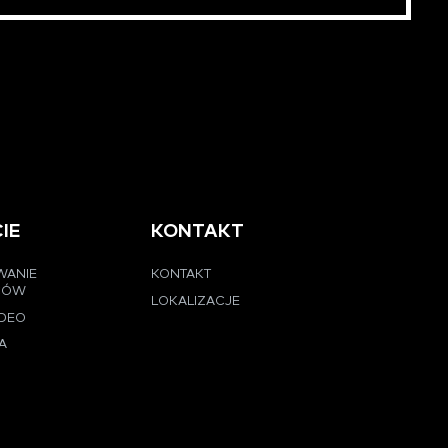
IE
KONTAKT
WANIE
KONTAKT
CÓW
LOKALIZACJE
IDEO
A