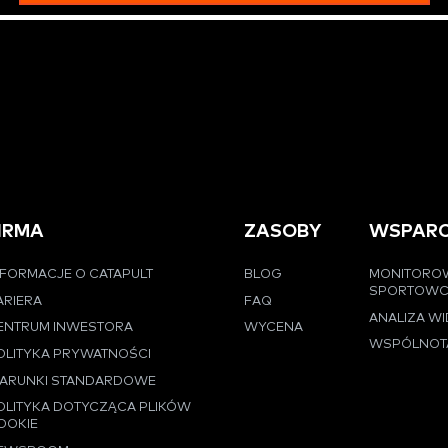
IRMA
ZASOBY
WSPARC
NFORMACJE O CATAPULT
BLOG
MONITORO
SPORTOW
ARIERA
FAQ
ANALIZA W
ENTRUM INWESTORA
WYCENA
WSPÓLNOT
OLITYKA PRYWATNOŚCI
ARUNKI STANDARDOWE
OLITYKA DOTYCZĄCA PLIKÓW
OOKIE