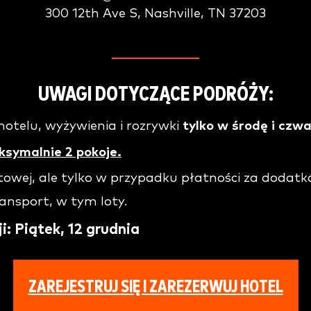
300 12th Ave S, Nashville, TN 37203
UWAGI DOTYCZĄCE PODRÓŻY:
otelu, wyżywienia i rozrywki
tylko w środę i czw
ksymalnie 2 pokoje.
wej, ale tylko w przypadku płatności za dodatk
ansport, w tym loty.
: Piątek, 12 grudnia
ZAREJESTRUJ SIĘ I ZAREZERWUJ HOTEL