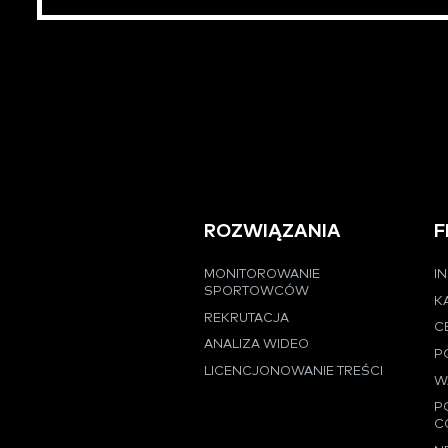
ROZWIĄZANIA
F
MONITOROWANIE
I
SPORTOWCÓW
K
REKRUTACJA
C
ANALIZA WIDEO
P
LICENCJONOWANIE TREŚCI
W
P
C