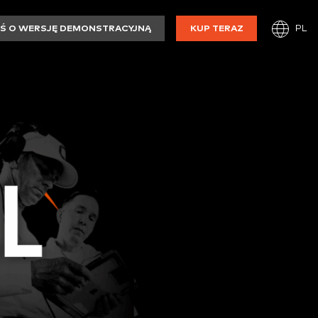
PL
Ś O WERSJĘ DEMONSTRACYJNĄ
KUP TERAZ