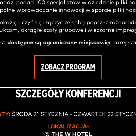
madzi ponad 100 specjalistów w dziedzinie piłki no
pólne wprowadzanie innowacji w sporcie piłki nożn
kazję uczyć się i łączyć ze sobą poprzez różnoro
uktom, okrągłe stoły grupowe i wieczorne imprez
est
dostępne są ograniczone miejsca
więc zarejestr
ZOBACZ PROGRAM
SZCZEGÓŁY KONFERENCJI
TY:
ŚRODA 21 STYCZNIA - CZWARTEK 22 STYCZ
LOKALIZACJA
:
@
THE W HOTEL