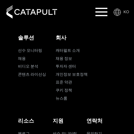
KO
솔루션
회사
선수 모니터링
캐터펄트 소개
채용
채용 정보
비디오 분석
투자자 센터
콘텐츠 라이선싱
개인정보 보호정책
표준 약관
쿠키 정책
뉴스룸
리소스
지원
연락처
블로그
선수 모니터링
문의하기