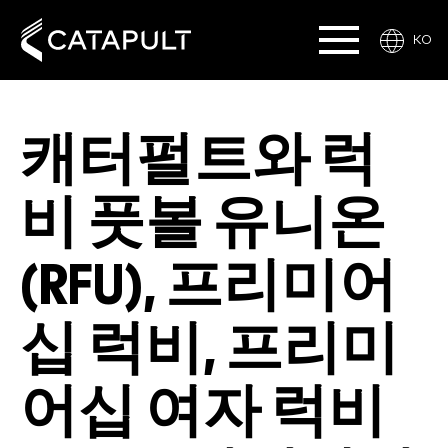
KO
캐터펄트와 럭
비 풋볼 유니온
(RFU), 프리미어
십 럭비, 프리미
어십 여자 럭비