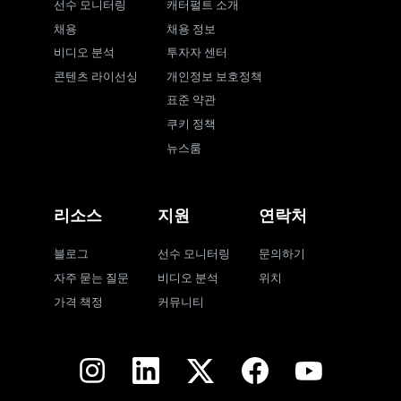
선수 모니터링
캐터펄트 소개
채용
채용 정보
비디오 분석
투자자 센터
콘텐츠 라이선싱
개인정보 보호정책
표준 약관
쿠키 정책
뉴스룸
리소스
지원
연락처
블로그
선수 모니터링
문의하기
자주 묻는 질문
비디오 분석
위치
가격 책정
커뮤니티