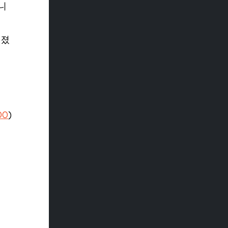
니
어졌
00
)