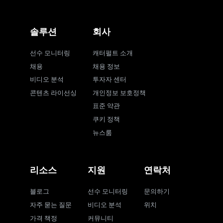
솔루션
회사
선수 모니터링
캐터펄트 소개
채용
채용 정보
비디오 분석
투자자 센터
콘텐츠 라이선싱
개인정보 보호정책
표준 약관
쿠키 정책
뉴스룸
리소스
지원
연락처
블로그
선수 모니터링
문의하기
자주 묻는 질문
비디오 분석
위치
가격 책정
커뮤니티