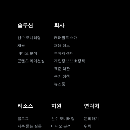
솔루션
회사
선수 모니터링
캐터펄트 소개
채용
채용 정보
비디오 분석
투자자 센터
콘텐츠 라이선싱
개인정보 보호정책
표준 약관
쿠키 정책
뉴스룸
리소스
지원
연락처
블로그
선수 모니터링
문의하기
자주 묻는 질문
비디오 분석
위치