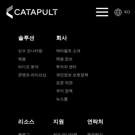
KO
솔루션
회사
선수 모니터링
캐터펄트 소개
채용
채용 정보
비디오 분석
투자자 센터
콘텐츠 라이선싱
개인정보 보호정책
표준 약관
쿠키 정책
뉴스룸
리소스
지원
연락처
블로그
선수 모니터링
문의하기