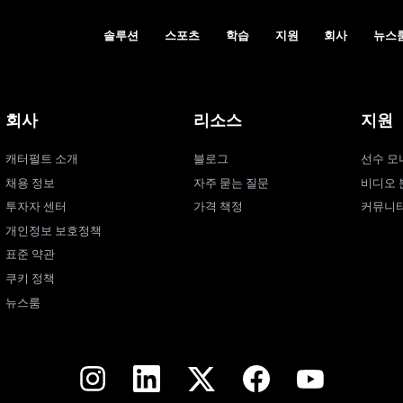
솔루션
스포츠
학습
지원
회사
뉴스
회사
리소스
지원
캐터펄트 소개
블로그
선수 모
채용 정보
자주 묻는 질문
비디오 
투자자 센터
가격 책정
커뮤니
개인정보 보호정책
표준 약관
쿠키 정책
뉴스룸