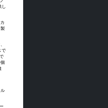
ノ
供し
ーカ
、製
は、
スで
で
で個
ま
ール
ー