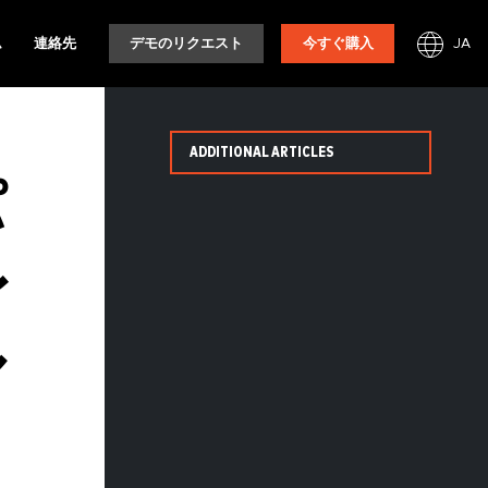
JA
ム
連絡先
デモのリクエスト
今すぐ購入
ADDITIONAL ARTICLES
パ
レ
ル