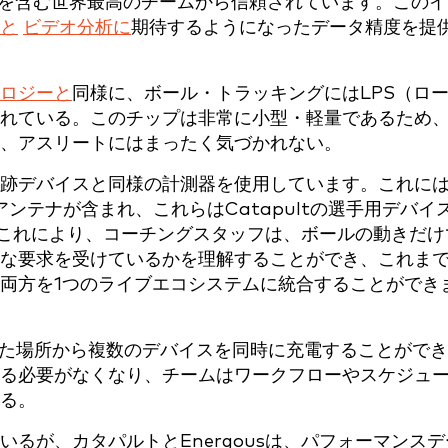
5％を含む世界最高のチームから信頼されています。このイ
と
ビデオ分析に
期待するようになったデータ精度を提
ロジーと
同様に、ボール・トラッキングにはLPS（ロ
れている。このチップは非常に小型・軽量であるため
き、アスリートにはまったく気づかれない。
跡デバイスと同様の計測器を使用しています。これに
ンテナが含まれ、これらはCatapultの選手用デバイ
。これにより、コーチングスタッフは、ボールの動きだけ
な要求を受けているかを理解することができ、これま
両方を1つのライブエコシステムに統合することができ
、離れた場所から複数のデバイスを同時に充電することができ
る必要がなくなり、チームはワークフローやスケジュ
る。
るが、カタパルトとEnergousは、パフォーマンスデ