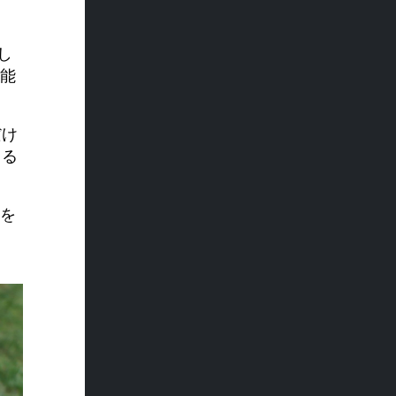
携し
能
だけ
きる
ルを