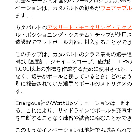
の全32チームと米国のパワー5プログラムの9
ベーションは、カタパルトの顧客が
ウェアラブル
ます。
.
カタパルトの
アスリート・モニタリング・テクノ
ル・ポジショニング・システム）チップが使用さ
造過程でフットボール内部に封入することがで
このチップは、カタパルトのクラス最高の選手追
3軸加速度計、ジャイロスコープ、磁力計、LPSア
1,000以上の指標を作成するために使用される
なく、選手がボールと接しているときにどのよう
別に報告されていた選手とボールのメトリクスの
す。
Energous社のWattUpソリューションは
る。
これにより、サイドラインでボールを充電す
を中断することなく練習や試合に臨むことができ
このようなイノベーションは他社でも試みられてい