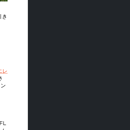
引き
エレ
さ
ョン
FL