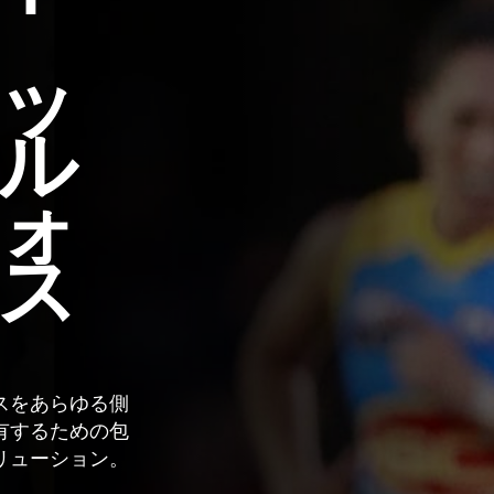
ッ
ル
ォ
ス
スをあらゆる側
有するための包
リューション。