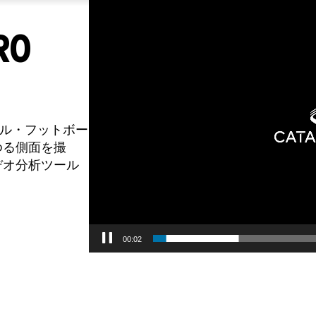
Video
Player
O
ール・フットボー
ゆる側面を撮
デオ分析ツール
00:03