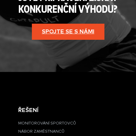
KONKURENČNÍ VÝHODU?
SPOJTE SE S NÁMI
ŘEŠENÍ
MONITOROVÁNÍ SPORTOVCŮ
NÁBOR ZAMĚSTNANCŮ