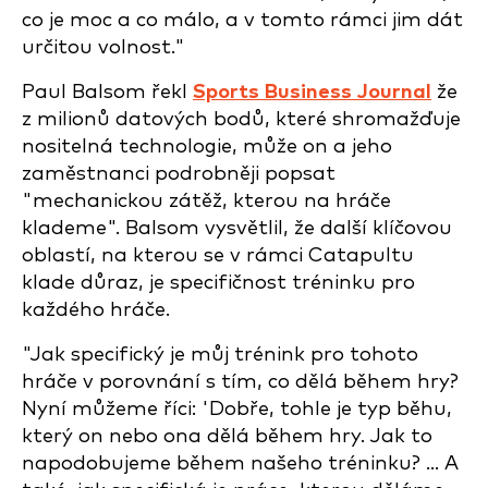
co je moc a co málo, a v tomto rámci jim dát
určitou volnost."
Paul Balsom řekl
Sports Business Journal
že
z milionů datových bodů, které shromažďuje
nositelná technologie, může on a jeho
zaměstnanci podrobněji popsat
"mechanickou zátěž, kterou na hráče
klademe". Balsom vysvětlil, že další klíčovou
oblastí, na kterou se v rámci Catapultu
klade důraz, je specifičnost tréninku pro
každého hráče.
"Jak specifický je můj trénink pro tohoto
hráče v porovnání s tím, co dělá během hry?
Nyní můžeme říci: 'Dobře, tohle je typ běhu,
který on nebo ona dělá během hry. Jak to
napodobujeme během našeho tréninku? ... A