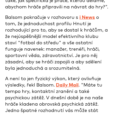
také, jak specifická je práce, kterou děláme,
abychom hráče připravili na návrat do hry?".
Balsom pokračuje v rozhovoru s
i News
o
tom, že jednoduchost profilu Hnutí je
rozhodující pro to, aby se dostal k hráčům, a
že nejúspěšnější model efektivního klubu
staví "fotbal do středu" a vše ostatní
funguje navenek: manažer, trenéři, hráči,
sportovní věda, zdravotnictví. Je pro něj
zásadní, aby se hráči zapojili a aby sdělení
byla jednoduchá a srozumitelná.
A není to jen fyzický výkon, který ovlivňuje
výsledky, řekl Balsom.
Daily Mail
. "Máte tu
tempo hry, kontaktní zranění a také
psychickou zátěž. V dnešní době je na naše
hráče kladena obrovská psychická zátěž.
Jedno špatné rozhodnutí vás může stát