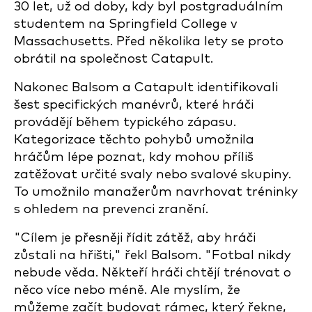
30 let, už od doby, kdy byl postgraduálním
studentem na Springfield College v
Massachusetts. Před několika lety se proto
obrátil na společnost Catapult.
Nakonec Balsom a Catapult identifikovali
šest specifických manévrů, které hráči
provádějí během typického zápasu.
Kategorizace těchto pohybů umožnila
hráčům lépe poznat, kdy mohou příliš
zatěžovat určité svaly nebo svalové skupiny.
To umožnilo manažerům navrhovat tréninky
s ohledem na prevenci zranění.
"Cílem je přesněji řídit zátěž, aby hráči
zůstali na hřišti," řekl Balsom. "Fotbal nikdy
nebude věda. Někteří hráči chtějí trénovat o
něco více nebo méně. Ale myslím, že
můžeme začít budovat rámec, který řekne,