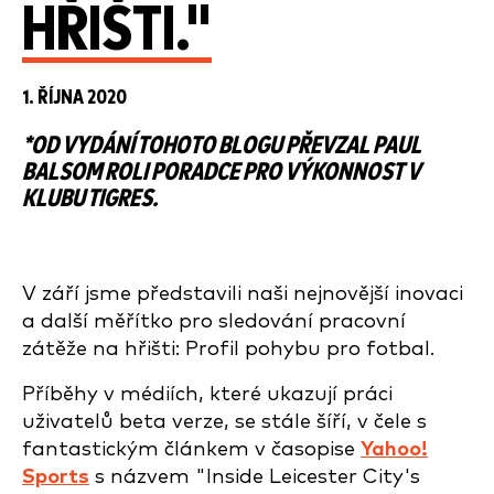
HŘIŠTI."
1. ŘÍJNA 2020
*OD VYDÁNÍ TOHOTO BLOGU PŘEVZAL PAUL
BALSOM ROLI PORADCE PRO VÝKONNOST V
KLUBU TIGRES.
V září jsme představili naši nejnovější inovaci
a další měřítko pro sledování pracovní
zátěže na hřišti: Profil pohybu pro fotbal.
Příběhy v médiích, které ukazují práci
uživatelů beta verze, se stále šíří, v čele s
fantastickým článkem v časopise
Yahoo!
Sports
s názvem "Inside Leicester City's