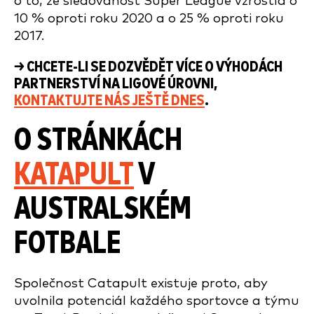
o to, že sledovanost Super League vzrostla o
10 % oproti roku 2020 a o 25 % oproti roku
2017.
→ CHCETE-LI SE DOZVĚDĚT VÍCE O VÝHODÁCH
PARTNERSTVÍ NA LIGOVÉ ÚROVNI,
KONTAKTUJTE NÁS JEŠTĚ DNES
.
O STRÁNKÁCH
KATAPULT
V
AUSTRALSKÉM
FOTBALE
Společnost Catapult existuje proto, aby
uvolnila potenciál každého sportovce a týmu