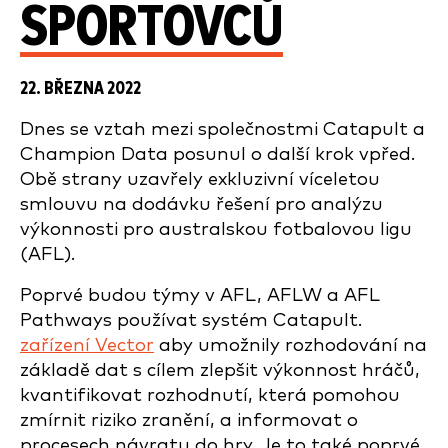
SPORTOVCŮ
22. BŘEZNA 2022
Dnes se vztah mezi společnostmi Catapult a
Champion Data posunul o další krok vpřed.
Obě strany uzavřely exkluzivní víceletou
smlouvu na dodávku řešení pro analýzu
výkonnosti pro australskou fotbalovou ligu
(AFL).
Poprvé budou týmy v AFL, AFLW a AFL
Pathways používat systém Catapult.
zařízení Vector
aby umožnily rozhodování na
základě dat s cílem zlepšit výkonnost hráčů,
kvantifikovat rozhodnutí, která pomohou
zmírnit riziko zranění, a informovat o
procesech návratu do hry. Je to také poprvé,