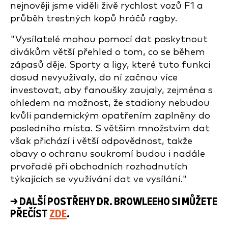
nejnověji jsme viděli živě rychlost vozů F1 a
průběh trestných kopů hráčů ragby.
"Vysílatelé mohou pomocí dat poskytnout
divákům větší přehled o tom, co se během
zápasů děje. Sporty a ligy, které tuto funkci
dosud nevyužívaly, do ní začnou více
investovat, aby fanoušky zaujaly, zejména s
ohledem na možnost, že stadiony nebudou
kvůli pandemickým opatřením zaplněny do
posledního místa. S větším množstvím dat
však přichází i větší odpovědnost, takže
obavy o ochranu soukromí budou i nadále
prvořadé při obchodních rozhodnutích
týkajících se využívání dat ve vysílání."
→ DALŠÍ POSTŘEHY DR. BROWLEEHO SI MŮŽETE
PŘEČÍST
ZDE
.