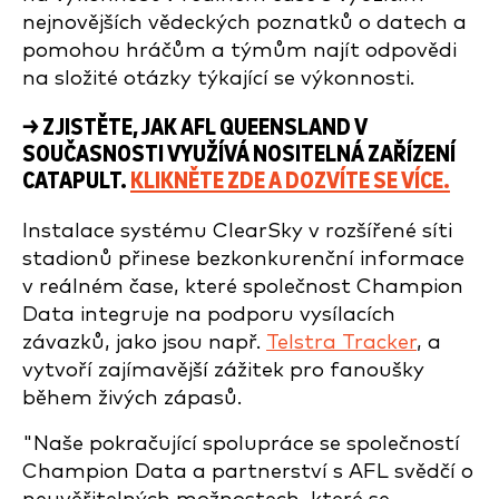
nejnovějších vědeckých poznatků o datech a
pomohou hráčům a týmům najít odpovědi
na složité otázky týkající se výkonnosti.
→ ZJISTĚTE, JAK AFL QUEENSLAND V
SOUČASNOSTI VYUŽÍVÁ NOSITELNÁ ZAŘÍZENÍ
CATAPULT.
KLIKNĚTE ZDE A DOZVÍTE SE VÍCE.
Instalace systému ClearSky v rozšířené síti
stadionů přinese bezkonkurenční informace
v reálném čase, které společnost Champion
Data integruje na podporu vysílacích
závazků, jako jsou např.
Telstra Tracker
, a
vytvoří zajímavější zážitek pro fanoušky
během živých zápasů.
"Naše pokračující spolupráce se společností
Champion Data a partnerství s AFL svědčí o