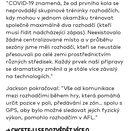
"COVID-19 znamená, že od prvního kola se
neprovádějí skupinové tréninky rozhodčích,
kdy mohou v jednom okamžiku trénovat
společně maximálně dva rozhodčí (kteří
musí řídit nadcházející zápas). Neexistovalo
žádné centralizované místo a v průběhu
sezóny jsme měli rozhodčí, kteří se neustále
přesouvali po celé zemi prostřednictvím
různých středisek. Každý prvek naší přípravy
se dramaticky změnil a je stále více závislý
na technologiích."
Jackson pokračoval: "Vše od komunikace
mezi rozhodčími během hry, která pomáhá
určit pozice v poli, předávání ze zón... spolu s
GPS, aby bylo možné sledovat jejich fyzický
výkon, pomohlo rozhodčím v AFL."
→ CHCETE-LI SE DOZVĚDĚT VÍCE O