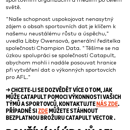
sportovním organizacím a médiím po celém
světě.
"Naše schopnost uspokojovat nenasytný
zájem o obsah sportovních dat je klíčem k
našemu neustálému růstu a úspěchu,"
uvedla Libby Owensová, generální ředitelka
společnosti Champion Data. "Těšíme se na
úzkou spolupráci se společností Catapult,
abychom mohli i nadále posouvat hranice
při vytváření dat o výkonných sportovcích
pro AFL."
→ CHCETE-LI SE DOZVĚDĚT VÍCE O TOM, JAK
MŮŽE CATAPULT POMOCI VÝKONNOSTI VAŠICH
TÝMŮ A SPORTOVCŮ, KONTAKTUJTE
NÁS ZDE
.
PŘÍPADNĚ SI
ZDE
MŮŽETE STÁHNOUT
BEZPLATNOU BROŽURU CATAPULT VECTOR .