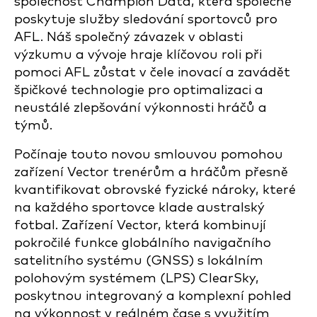
společnost Champion Data, která společně
poskytuje služby sledování sportovců pro
AFL. Náš společný závazek v oblasti
výzkumu a vývoje hraje klíčovou roli při
pomoci AFL zůstat v čele inovací a zavádět
špičkové technologie pro optimalizaci a
neustálé zlepšování výkonnosti hráčů a
týmů.
Počínaje touto novou smlouvou pomohou
zařízení Vector trenérům a hráčům přesně
kvantifikovat obrovské fyzické nároky, které
na každého sportovce klade australský
fotbal. Zařízení Vector, která kombinují
pokročilé funkce globálního navigačního
satelitního systému (GNSS) s lokálním
polohovým systémem (LPS) ClearSky,
poskytnou integrovaný a komplexní pohled
na výkonnost v reálném čase s využitím