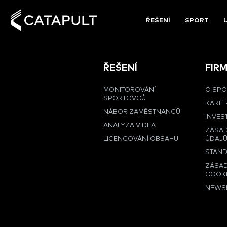
ŘEŠENÍ
SPORT
ŘEŠENÍ
FIR
MONITOROVÁNÍ
O SPO
SPORTOVCŮ
KARIÉ
NÁBOR ZAMĚSTNANCŮ
INVES
ANALÝZA VIDEA
ZÁSA
LICENCOVÁNÍ OBSAHU
ÚDAJ
STAND
ZÁSAD
COOK
NEWS