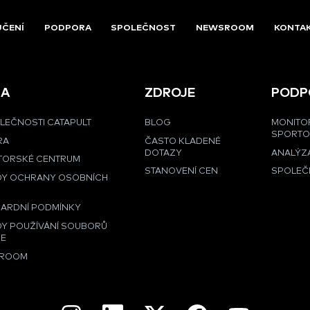
UČENÍ
PODPORA
SPOLEČNOST
NEWSROOM
KONTA
MA
ZDROJE
PODP
LEČNOSTI CATAPULT
BLOG
MONITO
SPORT
RA
ČASTO KLADENÉ
DOTAZY
ANALÝZA
TORSKÉ CENTRUM
STANOVENÍ CEN
SPOLEČ
DY OCHRANY OSOBNÍCH
Ů
ARDNÍ PODMÍNKY
Y POUŽÍVÁNÍ SOUBORŮ
IE
ROOM