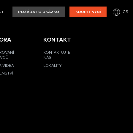
CS
KT
POŽÁDAT O UKÁZKU
KOUPIT NYNÍ
ORA
KONTAKT
ROVÁNÍ
KONTAKTUJTE
OVCŮ
NÁS
 VIDEA
LOKALITY
ENSTVÍ