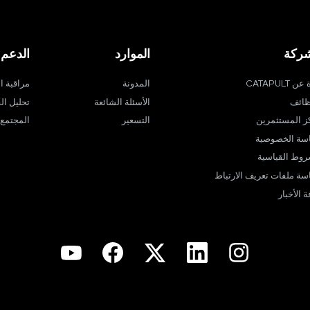
شركة
الموارد
الدعم
ن CATAPULT
المدونة
مراقبة ا
ظائف
الأسئلة الشائعة
تحليل الف
ز المستثمرين
التسعير
المجتمع
سة الخصوصية
روط القياسية
سة ملفات تعريف الارتباط
 الأخبار