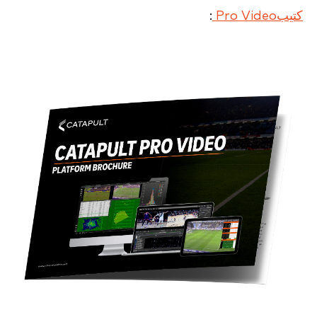
كتيبPro Video
: