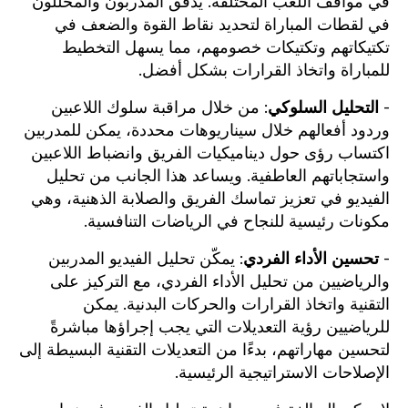
في مواقف اللعب المختلفة. يدقق المدربون والمحللون
في لقطات المباراة لتحديد نقاط القوة والضعف في
تكتيكاتهم وتكتيكات خصومهم، مما يسهل التخطيط
للمباراة واتخاذ القرارات بشكل أفضل.
-
التحليل السلوكي
: من خلال مراقبة سلوك اللاعبين
وردود أفعالهم خلال سيناريوهات محددة، يمكن للمدربين
اكتساب رؤى حول ديناميكيات الفريق وانضباط اللاعبين
واستجاباتهم العاطفية. ويساعد هذا الجانب من تحليل
الفيديو في تعزيز تماسك الفريق والصلابة الذهنية، وهي
مكونات رئيسية للنجاح في الرياضات التنافسية.
-
تحسين الأداء الفردي
: يمكّن تحليل الفيديو المدربين
والرياضيين من تحليل الأداء الفردي، مع التركيز على
التقنية واتخاذ القرارات والحركات البدنية. يمكن
للرياضيين رؤية التعديلات التي يجب إجراؤها مباشرةً
لتحسين مهاراتهم، بدءًا من التعديلات التقنية البسيطة إلى
الإصلاحات الاستراتيجية الرئيسية.