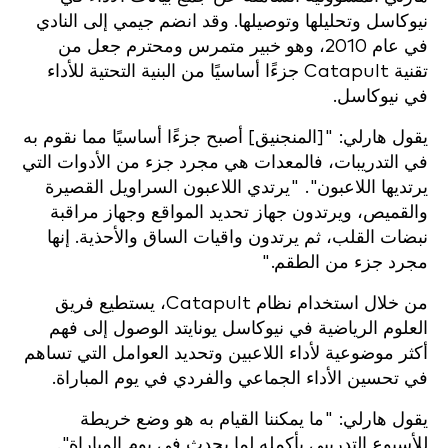
نيوكاسل وتحليلها وتوصيلها. وقد انضم جيمي إلى النادي
في عام 2010، وهو خبير متمرس ومحترم جعل من
تقنية Catapult جزءًا أساسيًا من البنية التحتية للأداء
في نيوكاسل.
يقول هارلي: "[المنجنيق] أصبح جزءًا أساسيًا مما نقوم به
في التدريبات، فالمعدات هي مجرد جزء من الأدوات التي
يرتديها اللاعبون". "يرتدي اللاعبون السراويل القصيرة
والقميص، ويرتدون جهاز تحديد المواقع وجهاز مراقبة
نبضات القلب، ثم يرتدون واقيات الساق والأحذية. إنها
مجرد جزء من الطقم."
من خلال استخدام نظام Catapult، يستطيع فريق
العلوم الرياضية في نيوكاسل يونايتد الوصول إلى فهم
أكثر موضوعية لأداء اللاعبين وتحديد العوامل التي تساهم
في تحسين الأداء الجماعي والفردي في يوم المباراة.
يقول هارلي: "ما يمكننا القيام به هو وضع خريطة
للأسبوع التدريبي بأكمله لما يحدث في يوم المباراة".