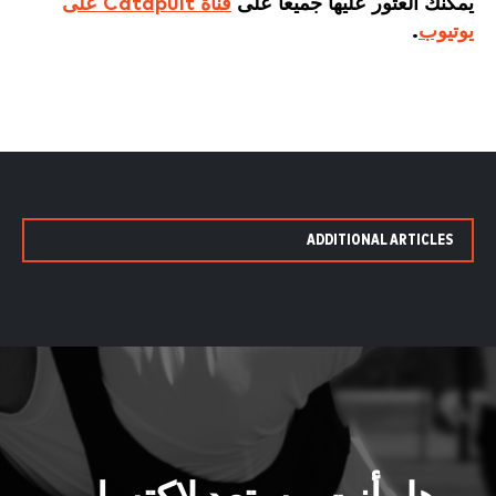
يمكنك العثور عليها جميعاً على
قناة Catapult على
يوتيوب
.
ADDITIONAL ARTICLES