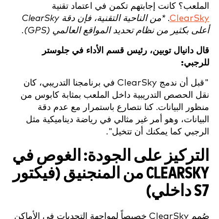
الملعب؟ كانت إجابتهم تكمن في اعتماد تقنية
ClearSky
.
*من الناحية التقنية، فإن دقة ClearSky
أعلى بكثير من نظام تحديد المواقع العالمي (GPS).
قال دانيال توبين، رئيس قسم الأداء في جلوستر
للرجبي:
"قبل أن ندمج ClearSky في برنامجنا التدريبي، كان
نقل الحصص التدريبية داخل الملعب بمثابة كابوس من
منظور البيانات. كنا نتصارع باستمرار مع عدم دقة
البيانات، وهو أمر غير مثالي في رياضة ديناميكية مثل
الرجبي كما يمكنك أن تتخيل".
التركيز على الجودة: الغوص في
CLEARSKY من المنجنيق (فيكتور
S7 داخلي)
صُمم ClearSky خصيصاً لمواجهة التحديات في الأماكن