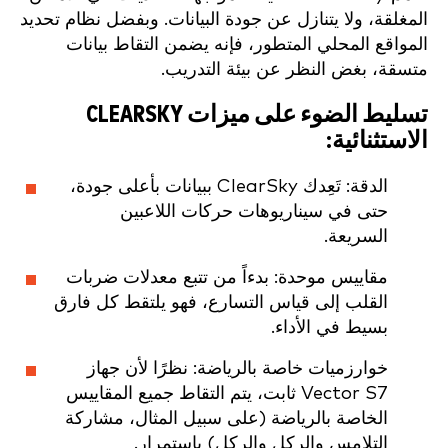
المغلقة، ولا يتنازل عن جودة البيانات. وبفضل نظام تحديد
المواقع المحلي المتطور، فإنه يضمن التقاط بيانات
متسقة، بغض النظر عن بيئة التدريب.
تسليط الضوء على ميزات CLEARSKY
الاستثنائية:
الدقة: تَعِدك ClearSky ببيانات بأعلى جودة،
حتى في سيناريوهات حركات اللاعبين
السريعة.
مقاييس موحدة: بدءاً من تتبع معدلات ضربات
القلب إلى قياس التسارع، فهو يلتقط كل فارق
بسيط في الأداء.
خوارزميات خاصة بالرياضة: نظرًا لأن جهاز
Vector S7 ثابت، يتم التقاط جميع المقاييس
الخاصة بالرياضة (على سبيل المثال، مشاركة
التلامس والركل والركل) باستمرار.