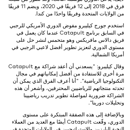
فرق في 2018 إلى 12 فريقًا في 2020، ويضم 11 فريقًا
من الولايات المتحدة وفريقًا واحدًا من كندا.
استخدم جورج كيليبرو مفوض الدوري الأمريكي للرجبي
في السابق برنامج Catapult عندما كان يعمل في
فريق دالاس مافريكس وهو متحمس لنشر حل على
مستوى الدوري لتعزيز تطوير أفضل لاعبي الرجبي في
أمريكا الشمالية.
وقال كيليبرو: "يسعدني أن أعقد شراكة مع Catapult
مرة أخرى للاستفادة من أفضل إمكانياتهم في مجال
التكنولوجيا الرياضية". "أنا أعرف الفرق الذي يمكن أن
تحدثه منتجاتهم للرياضيين المحترفين، وأشعر أن هذه
الشراكة ضرورية لمواصلة تطوير تدريب رياضيينا
وتحليلات دورينا".
وبالإضافة إلى هذه الصفقة المبتكرة على مستوى
الدوري، وقّعت Catapult أيضًا مع العديد من العملاء
النخبة البارزين والاستراتيجيين في الولايات المتحدة في