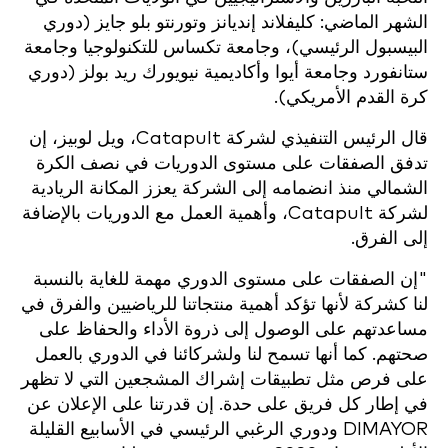
الشهر الماضي: كليفلاند إنديانز وتورنتو بلو جايز (دوري
البيسبول الرئيسي)، وجامعة تكساس للتكنولوجيا وجامعة
ستانفورد وجامعة أيوا وأكاديمية نيويورك ريد بولز (دوري
كرة القدم الأمريكي).
قال الرئيس التنفيذي لشركة Catapult، ويل لوبيز، إن
تدفق الصفقات على مستوى الدوريات في نصف الكرة
الشمالي منذ انضمامه إلى الشركة يعزز المكانة الريادية
لشركة Catapult، وأهمية العمل مع الدوريات بالإضافة
إلى الفرق.
"إن الصفقات على مستوى الدوري مهمة للغاية بالنسبة
لنا كشركة لأنها تؤكد أهمية منتجاتنا للرياضيين والفرق في
مساعدتهم على الوصول إلى ذروة الأداء والحفاظ على
صحتهم. كما أنها تسمح لنا ولشركائنا في الدوري بالعمل
على فرص مثل تطبيقات إشراك المشجعين التي لا تظهر
في إطار كل فريق على حدة. إن قدرتنا على الإعلان عن
DIMAYOR ودوري الرغبي الرئيسي في الأسابيع القليلة