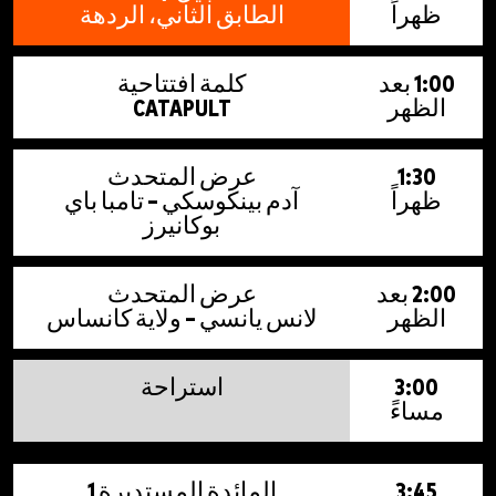
ظهراً
الطابق الثاني، الردهة
1:00 بعد
كلمة افتتاحية
الظهر
CATAPULT
1:30
عرض المتحدث
ظهراً
آدم بينكوسكي – تامبا باي
بوكانيرز
2:00 بعد
عرض المتحدث
الظهر
لانس يانسي – ولاية كانساس
3:00
استراحة
مساءً
3:45
المائدة المستديرة 1