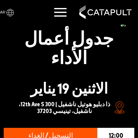
AR
جدول أعمال
الأداء
الاثنين 19 يناير
ذا دبليو هوتيل ناشفيل | 300 12th Ave S،
ناشفيل، تينيسي 37203
12:00
التسجيل / الغداء