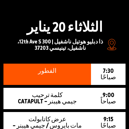
الثلاثاء 20 يناير
ذا دبليو هوتيل ناشفيل | 300 12th Ave S،
ناشفيل، تينيسي 37203
7:30
الفطور
صباحًا
9:00
كلمة ترحيب
صباحاً
جيمي هيبنر – CATAPULT
9:15
عرض كاتابولت
صباحًا
مات بايروس / جيمي هيبنر –