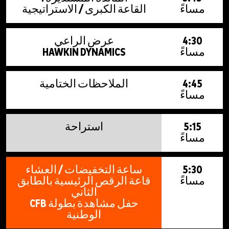
مساءً
القاعة الكبرى / الاستراتيجية
4:30
عرض الراعي
مساءً
HAWKIN DYNAMICS
4:45
الملاحظات الختامية
مساءً
5:15
استراحة
مساءً
5:30
ساعة التخفيضات / العشاء
مساءً
قاعة الرقص الرئيسية بالطابق
الثاني
حفل مشاهدة بطولة CFB
الوطنية