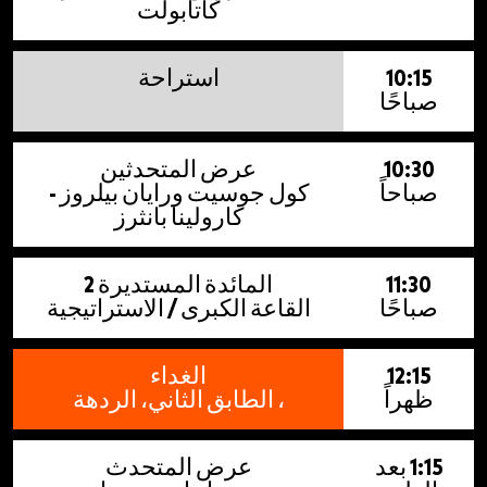
كاتابولت
10:15
استراحة
صباحًا
10:30
عرض المتحدثين
صباحاً
كول جوسيت ورايان بيلروز -
كارولينا بانثرز
11:30
المائدة المستديرة 2
صباحًا
القاعة الكبرى / الاستراتيجية
12:15
الغداء
ظهراً
، الطابق الثاني، الردهة
1:15 بعد
عرض المتحدث