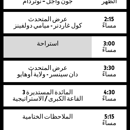
الظهر
جون واجل – نوتردام
2:15
عرض المتحدث
مساءً
كول غاردنر - ميامي دولفينز
3:00
استراحة
مساءً
3:30
عرض المتحدث
مساءً
دان سينسر - ولاية أوهايو
4:30
المائدة المستديرة 3
مساءً
القاعة الكبرى / الاستراتيجية
5:15
الملاحظات الختامية
مساءً