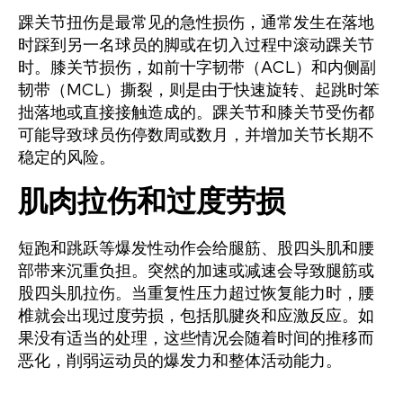
踝关节扭伤是最常见的急性损伤，通常发生在落地
时踩到另一名球员的脚或在切入过程中滚动踝关节
时。膝关节损伤，如前十字韧带（ACL）和内侧副
韧带（MCL）撕裂，则是由于快速旋转、起跳时笨
拙落地或直接接触造成的。踝关节和膝关节受伤都
可能导致球员伤停数周或数月，并增加关节长期不
稳定的风险。
肌肉拉伤和过度劳损
短跑和跳跃等爆发性动作会给腿筋、股四头肌和腰
部带来沉重负担。突然的加速或减速会导致腿筋或
股四头肌拉伤。当重复性压力超过恢复能力时，腰
椎就会出现过度劳损，包括肌腱炎和应激反应。如
果没有适当的处理，这些情况会随着时间的推移而
恶化，削弱运动员的爆发力和整体活动能力。